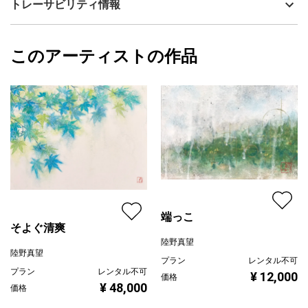
トレーサビリティ情報
「光と空気感」を感じていただけるよう、色を何層も重ねて表現
サイズ
33.3cm(縦) x 22cm(横)
しました。
フォローする
ほっと一息つきたい空間に飾って、日々の癒しにしていただけれ
額縁の有無
無し
2026/07/05
ば嬉しいです。
このアーティストの作品
カラー
ホワイト
陸野真望
＊＊＊
緑
プライマリー
青森県ホテルグランメール山海荘グループ展「 旅に出よう ～花ひ
黄色
らく春を探しに～ 」出品作品です。
ジャンル
日本画
【作品について】
配送目安
二週間以内
作品は一点ものです。
ご覧いただいている端末により、画像と実物では色味が異なる場
合があります。
端っこ
そよぐ清爽
陸野真望
陸野真望
プラン
レンタル不可
プラン
レンタル不可
¥ 12,000
価格
¥ 48,000
価格