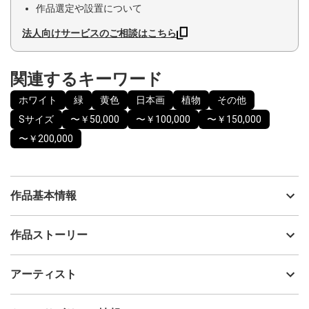
作品選定や設置について
法人向けサービスのご相談はこちら
関連するキーワード
ホワイト
緑
黄色
日本画
植物
その他
Sサイズ
〜￥50,000
〜￥100,000
〜￥150,000
〜￥200,000
作品基本情報
出品者
陸野真望
作品ストーリー
アーティスト
陸野真望
当作品サイズ規格：P4号（220mm×333mm）
制作年
2026
アーティスト
見上げると、やわらかな緑の間からこぼれる、あたたかい日の
流通種別
プライマリー（新品）
光。
その煌めきは、まるで踊っているかのように軽やかです。
技法
その他
陸野真望