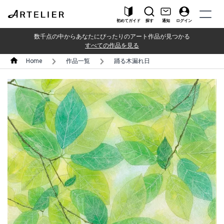
初めてガイド
探す
通知
ログイン
数千点の中からあなたにぴったりのアート作品が見つかる
すべての作品を見る
Home
作品一覧
踊る木漏れ日