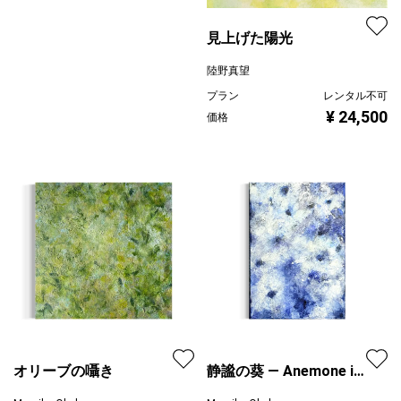
見上げた陽光
陸野真望
プラン
レンタル不可
¥ 24,500
価格
オリーブの囁き
静謐の葵 — Anemone in
Stillness