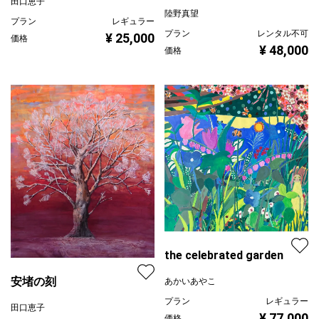
田口恵子
陸野真望
プラン
レギュラー
プラン
レンタル不可
¥ 25,000
価格
¥ 48,000
価格
the celebrated garden
安堵の刻
あかいあやこ
プラン
レギュラー
田口恵子
¥ 77,000
価格