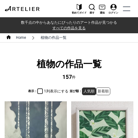
初めてガイド
探す
通知
ログイン
数千点の中からあなたにぴったりのアート作品が見つかる
すべての作品を見る
Home
植物の作品一覧
植物の作品一覧
157
件
1列表示にする
人気順
新着順
表示：
並び順：