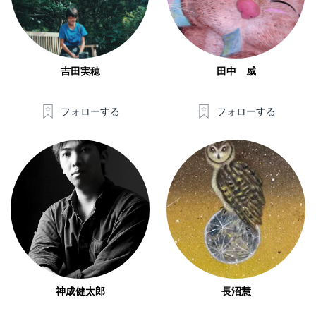
吉田実穂
田中 威
フォローする
フォローする
神成健太郎
長沼慧