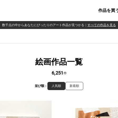
作品を買
数千点の中からあなたにぴったりのアート作品が見つかる
｜
すべての作品を見る
絵画作品一覧
6,251
件
並び順：
人気順
新着順