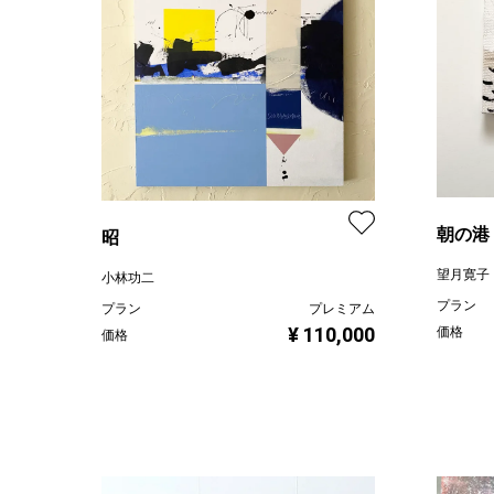
朝の港
昭
望月寛子
小林功二
プラン
プラン
プレミアム
¥ 110,000
価格
価格