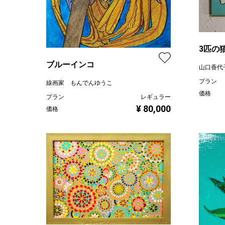
3匹の
ブルーインコ
山口香代
プラン
線画家 もんでんゆうこ
価格
プラン
レギュラー
¥ 80,000
価格