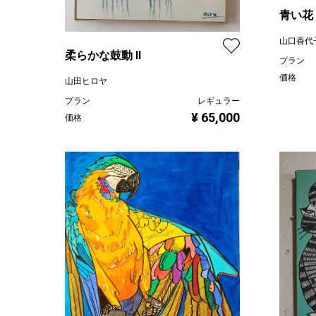
青い花
山口香代
柔らかな鼓動 Ⅱ
プラン
価格
山田ヒロヤ
プラン
レギュラー
¥ 65,000
価格