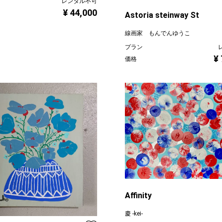
レンタル不可
¥ 44,000
Astoria steinway St
線画家 もんでんゆうこ
プラン
¥
価格
Affinity
慶 -kei-