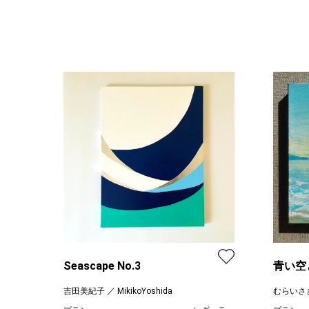
Seascape No.3
青い空
吉田美紀子 ／ MikikoYoshida
むらいさ