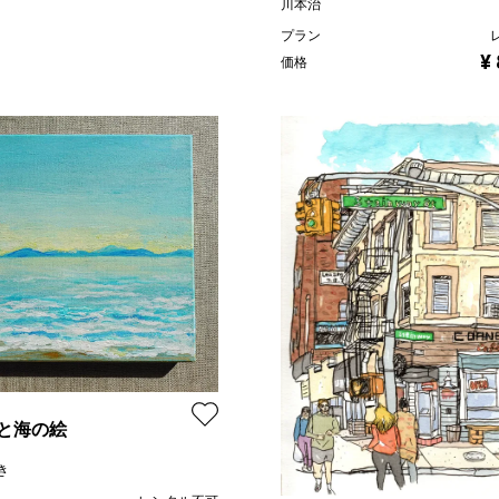
川本治
プラン
¥
価格
と海の絵
き