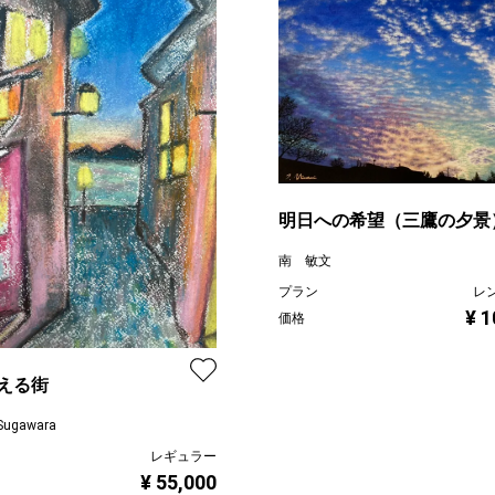
明日への希望（三鷹の夕景
南 敏文
プラン
レ
¥ 1
価格
える街
Sugawara
レギュラー
¥ 55,000