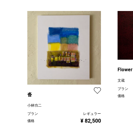
Flower
文蔵
プラン
沓
価格
小林功二
プラン
レギュラー
¥ 82,500
価格