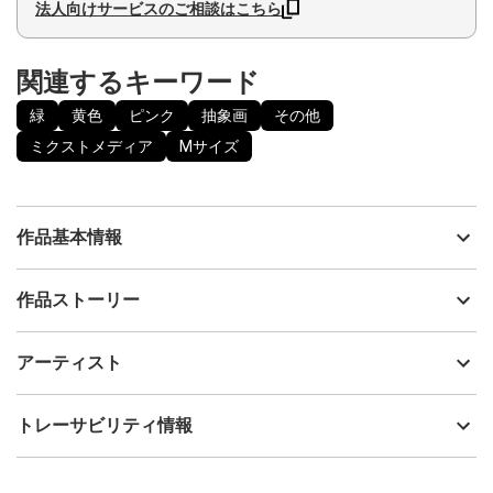
法人向けサービスのご相談はこちら
関連するキーワード
緑
黄色
ピンク
抽象画
その他
ミクストメディア
Mサイズ
作品基本情報
出品者
慶 -kei-
作品ストーリー
アーティスト
慶 -kei-
本作品の日本語タイトルは「共に咲く」。
制作年
2023
アーティスト
百花繚乱。
流通種別
プライマリー（新品）
明るい未来に向かい、目映いほどに個々の才能を咲かせる。
ビーズで表したのは、光の繁吹き。
技法
ミクストメディア
慶 -kei-
トレーサビリティ情報
キャンバスを埋めつくす色とりどりの円は、春の訪れを告げる
サイズ
30.8cm(縦) x 41cm(横)
花々が咲き乱れる様を描きました。
フォローする
額縁の有無
無し
2024/01/18