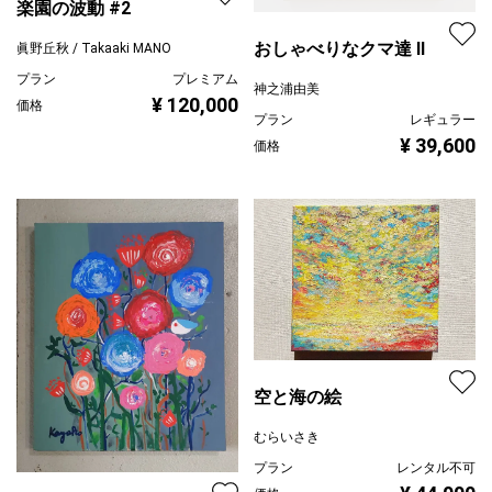
楽園の波動 #2
おしゃべりなクマ達 Ⅱ
眞野丘秋 / Takaaki MANO
プラン
プレミアム
神之浦由美
¥ 120,000
価格
プラン
レギュラー
¥ 39,600
価格
空と海の絵
むらいさき
プラン
レンタル不可