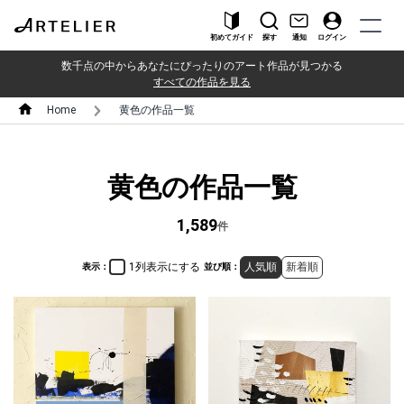
初めてガイド
探す
通知
ログイン
数千点の中からあなたにぴったりのアート作品が見つかる
すべての作品を見る
Home
黄色の作品一覧
黄色の作品一覧
1,589
件
1列表示にする
人気順
新着順
表示：
並び順：