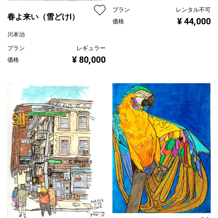
プラン
レンタル不可
春よ来い（雪どけⅠ）
¥ 44,000
価格
川本治
プラン
レギュラー
¥ 80,000
価格