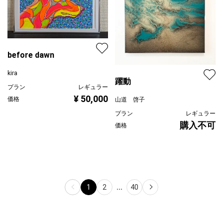
before dawn
kira
躍動
プラン
レギュラー
¥ 50,000
価格
山道 啓子
プラン
レギュラー
購入不可
価格
1
2
...
40