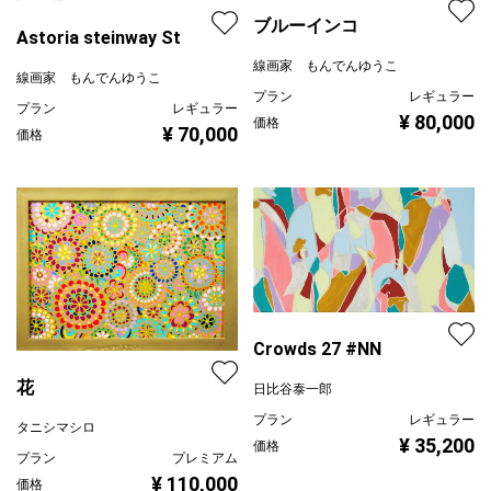
ブルーインコ
Astoria steinway St
線画家 もんでんゆうこ
線画家 もんでんゆうこ
プラン
レギュラー
プラン
レギュラー
¥ 80,000
価格
¥ 70,000
価格
Crowds 27 #NN
花
日比谷泰一郎
プラン
レギュラー
タニシマシロ
¥ 35,200
価格
プラン
プレミアム
¥ 110,000
価格