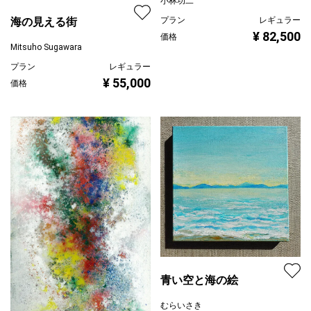
小林功二
プラン
レギュラー
海の見える街
¥ 82,500
価格
Mitsuho Sugawara
プラン
レギュラー
¥ 55,000
価格
青い空と海の絵
むらいさき