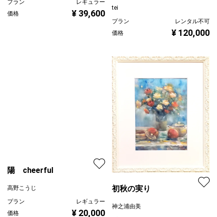
プラン
レギュラー
tei
¥ 39,600
価格
プラン
レンタル不可
¥ 120,000
価格
陽 cheerful
初秋の実り
高野こうじ
プラン
レギュラー
神之浦由美
¥ 20,000
価格