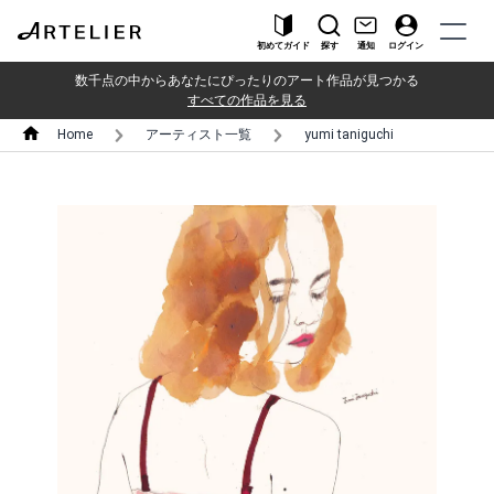
初めてガイド
探す
通知
ログイン
数千点の中からあなたにぴったりのアート作品が見つかる
すべての作品を見る
Home
アーティスト一覧
yumi taniguchi