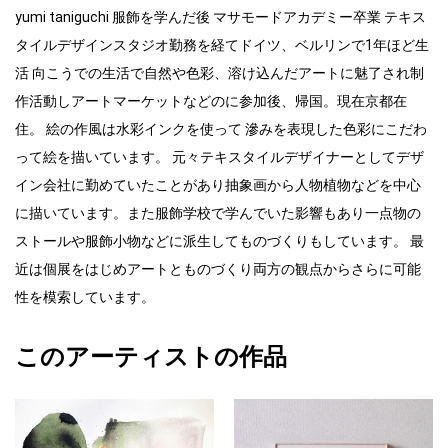
yumi taniguchi 服飾を学んだ後 マサモードアカデミー卒業 テキス
タイルデザインスタジオ勤務を経てドイツ、ベルリンで1年ほど生
活 向こうでの生活で自然や色彩、溶け込んだアートに魅了され制
作活動しアートマーケットなどのに参加後、帰国。現在京都在
住。 絵の作風は水彩インクを使って 滲みを表現した色彩にこだわ
って絵を描いています。 元々テキスタイルデザイナーとしてデザ
イン会社に勤めていたことがあり抽象画から人物植物などを中心
に描いています。また服飾学校で学んでいた影響もあり一点物の
ストールや服飾小物などに派生してものづくりもしています。 最
近は個展をはじめアートとものづくり両方の観点からさらに可能
性を模索しています。
このアーティストの作品