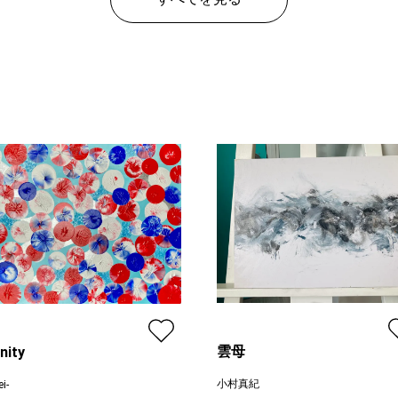
雲母
inity
小村真紀
i-