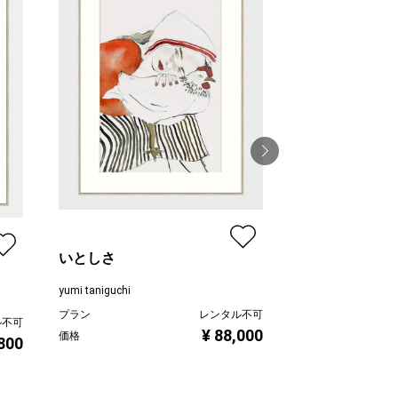
calm
yumi taniguchi
いとしさ
プラン
yumi taniguchi
価格
プラン
レンタル不可
ル不可
¥ 88,000
価格
,800