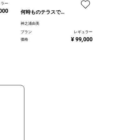
ュラー
,000
吉田美紀子 ／ Mikiko
何時ものテラスで...
プラン
神之浦由美
価格
プラン
レギュラー
¥ 99,000
価格