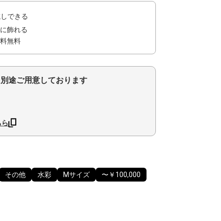
試しできる
に飾れる
料無料
を別途ご用意しております
ちら
その他
水彩
Mサイズ
〜￥100,000