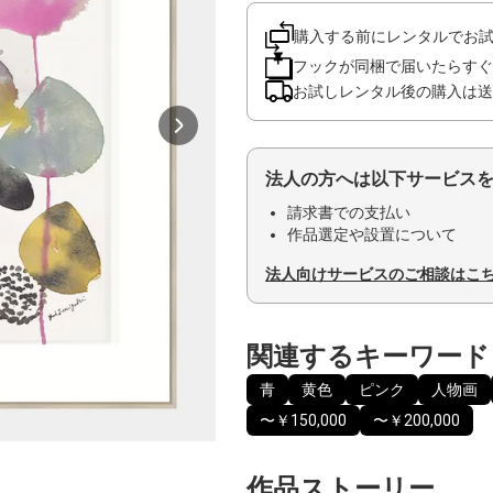
購入する前にレンタルでお
フックが同梱で届いたらすぐ
お試しレンタル後の購入は送
法人の方へは以下サービス
請求書での支払い
作品選定や設置について
法人向けサービスのご相談はこ
関連するキーワード
青
黄色
ピンク
人物画
〜￥150,000
〜￥200,000
作品ストーリー