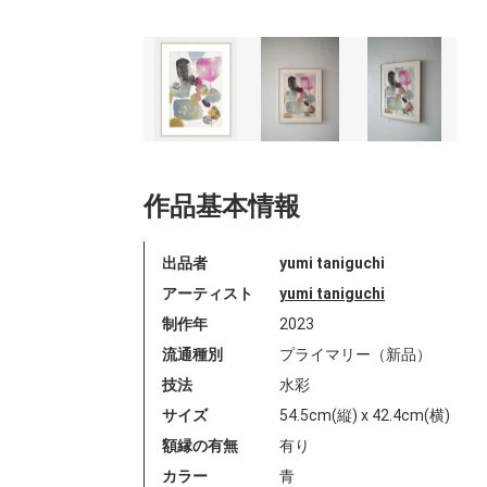
作品基本情報
出品者
yumi taniguchi
アーティスト
yumi taniguchi
制作年
2023
流通種別
プライマリー（新品）
技法
水彩
サイズ
54.5cm(縦) x 42.4cm(横)
額縁の有無
有り
カラー
青