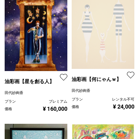
油彩画【何にゃんｗ】
油彩画【星を創る人】
田代紗絢香
田代紗絢香
プラン
レンタル不可
プラン
プレミアム
¥ 24,000
価格
¥ 160,000
価格