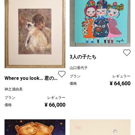
3人の子たち
山口香代子
プラン
レギュラー
Where you look... 君の見
¥ 64,600
価格
つめる先
神之浦由美
プラン
レギュラー
¥ 66,000
価格