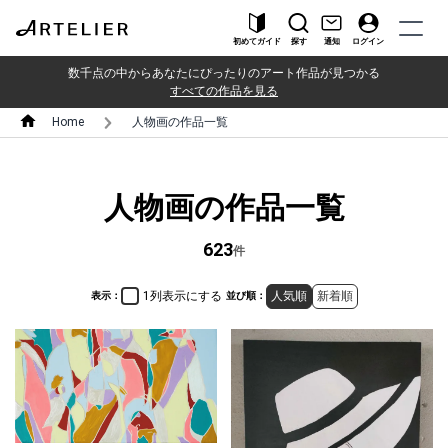
初めてガイド
探す
通知
ログイン
数千点の中からあなたにぴったりのアート作品が見つかる
すべての作品を見る
Home
人物画の作品一覧
人物画の作品一覧
623
件
1列表示にする
人気順
新着順
表示：
並び順：