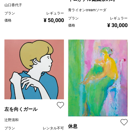
山口香代子
青ライオンcreamソーダ
プラン
レギュラー
プラン
レギュラー
¥ 50,000
価格
¥ 30,000
価格
左を向くガール
辻野清和
休息
プラン
レンタル不可