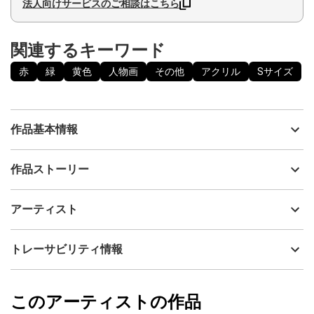
法人向けサービスのご相談はこちら
関連するキーワード
赤
緑
黄色
人物画
その他
アクリル
Sサイズ
作品基本情報
出品者
ピピヤマモト
作品ストーリー
アーティスト
ピピヤマモト
私のコレクターさんの一人からこの作品に対し「勢いのある作品
制作年
2022
アーティスト
がたまらなく好き 」のお言葉を頂きました。私のアートは 形に
流通種別
プライマリー（新品）
はまらず アカデミックな思考にとらわれず 大自然が常に私の
アートに影響を与えています。子供の心の中にあるような 純粋
技法
アクリル
ピピヤマモト
トレーサビリティ情報
な感性がクリエイトします。魂の鼓動のようなものを自分の奥深
サイズ
29.7cm(縦) x 21cm(横)
くに感じてアートを表現します。見れば見るほど吸い込まれる
フォローする
味わい深い感性の絵と言われます。「魔法使いになりたい」とい
額縁の有無
有り
2023/10/31
う子供の頃の夢が、今、アートの世界で自由に創造し、表現し、
このアーティストの作品
カラー
赤
ピピヤマモト
制作することによって叶ったと実感しています。アーティストの