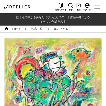
初めてガイド
探す
通知
ログイン
数千点の中からあなたにぴったりのアート作品が見つかる
すべての作品を見る
Home
作品一覧
舞い上がる