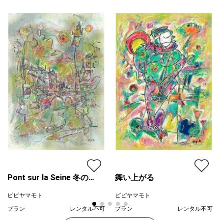
緑
プライマリー
最も重要なことは「感性を磨き技術のレベルアップすること」と
黄色
考え、魂の鼓動（パルス）を感じながら創造し、アートに表現し
ジャンル
人物画
ています。私は そのパルスから生まれたアートを 「パルスイズ
ム」 と呼んでいます。
配送目安
二週間以内
Pont sur la Seine 冬の
舞い上がる
セーヌ川
ピピヤマモト
ピピヤマモト
プラン
レンタル不可
プラン
レンタル不可