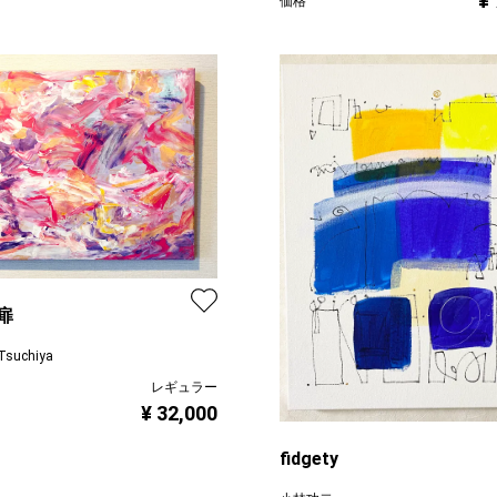
¥
価格
扉
Tsuchiya
レギュラー
¥ 32,000
fidgety