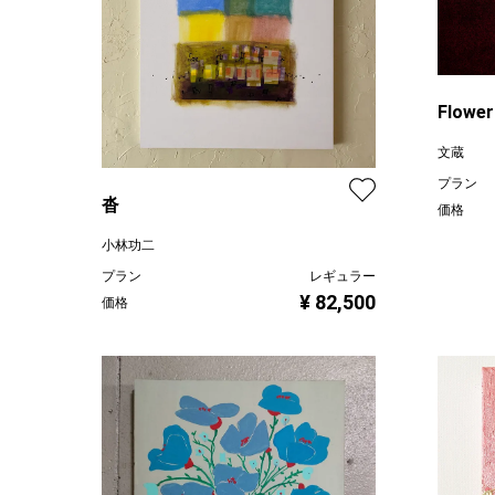
Flower
文蔵
プラン
沓
価格
小林功二
プラン
レギュラー
¥ 82,500
価格