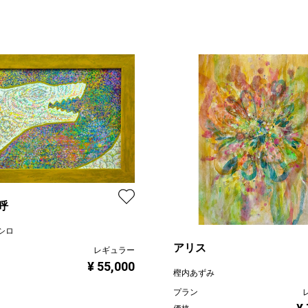
呼
シロ
アリス
レギュラー
¥ 55,000
樫内あずみ
プラン