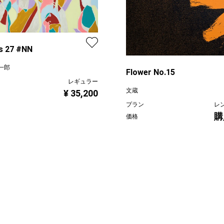
s 27 #NN
一郎
Flower No.15
レギュラー
文蔵
¥ 35,200
プラン
レ
購
価格