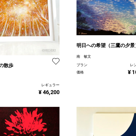
明日への希望（三鷹の夕景
南 敏文
の散歩
プラン
レ
¥ 1
価格
レギュラー
¥ 46,200