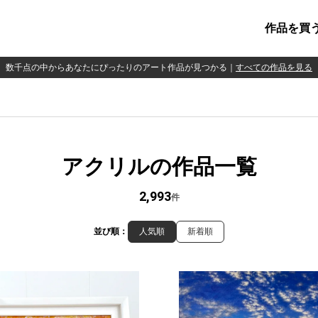
作品を買
数千点の中からあなたにぴったりのアート作品が見つかる
｜
すべての作品を見る
アクリルの作品一覧
2,993
件
並び順：
人気順
新着順