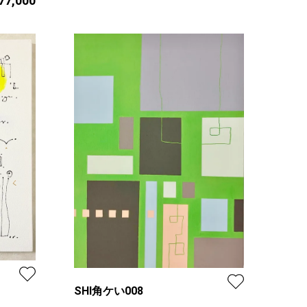
 77,000
SHI角ケい008