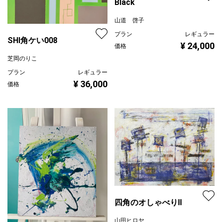
Black
山道 啓子
プラン
レギュラー
SHI角ケい008
¥ 24,000
価格
芝岡のりこ
プラン
レギュラー
¥ 36,000
価格
四角のオしゃべりⅡ
山田ヒロヤ