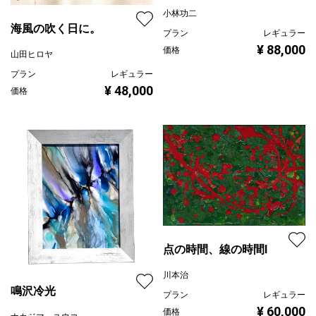
小林功二
海風の吹く日に。
プラン
レギュラー
¥ 88,000
価格
山田ヒロヤ
プラン
レギュラー
¥ 48,000
価格
点の時間、線の時間Ⅰ
川本治
鳴沢冷光
プラン
レギュラー
¥ 60,000
価格