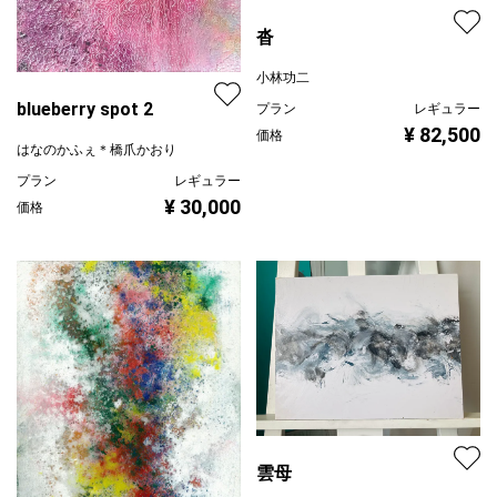
沓
小林功二
blueberry spot 2
プラン
レギュラー
¥ 82,500
価格
はなのかふぇ＊橋爪かおり
プラン
レギュラー
¥ 30,000
価格
雲母