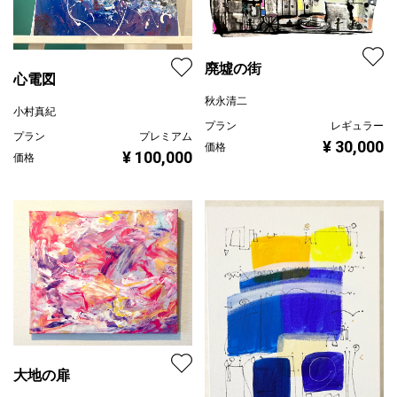
廃墟の街
心電図
秋永清二
小村真紀
プラン
レギュラー
プラン
プレミアム
¥ 30,000
価格
¥ 100,000
価格
大地の扉