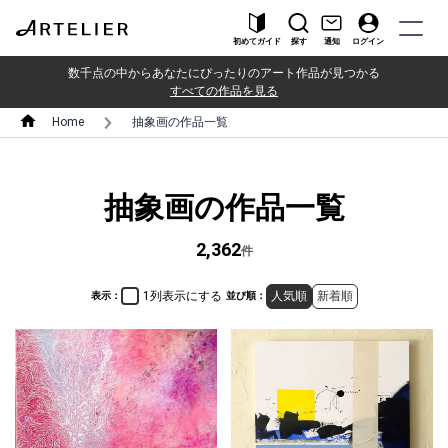
初めてガイド
探す
通知
ログイン
数千点の中からあなたにぴったりのアート作品が見つかる
すべての作品を見る
Home
抽象画の作品一覧
抽象画の作品一覧
2,362
件
1列表示にする
人気順
新着順
表示：
並び順：