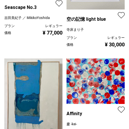
Seascape No.3
吉田美紀子 ／ MikikoYoshida
空の記憶 light blue
プラン
レギュラー
寺床まり子
¥ 77,000
価格
プラン
レギュラー
¥ 30,000
価格
Affinity
慶 -kei-