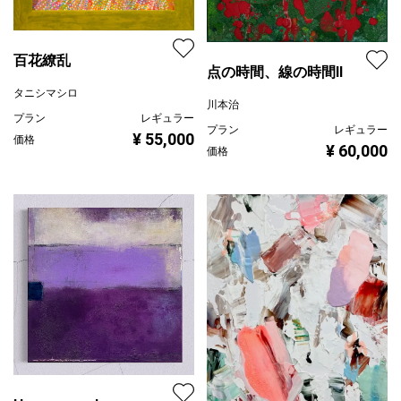
百花繚乱
点の時間、線の時間Ⅱ
タニシマシロ
川本治
プラン
レギュラー
プラン
レギュラー
¥ 55,000
価格
¥ 60,000
価格