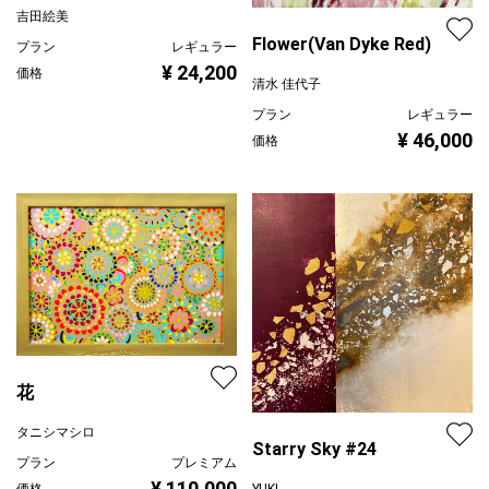
吉田絵美
Flower(Van Dyke Red)
プラン
レギュラー
¥ 24,200
価格
清水 佳代子
プラン
レギュラー
¥ 46,000
価格
花
タニシマシロ
Starry Sky #24
プラン
プレミアム
¥ 110,000
YUKI
価格