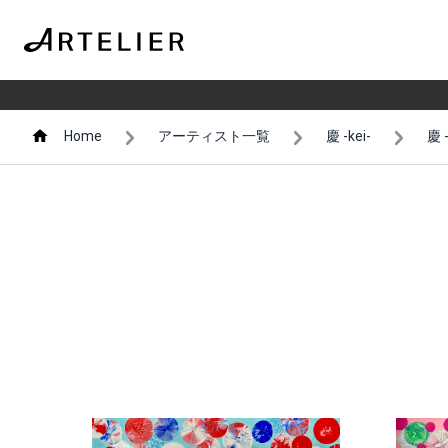
Home
アーティスト一覧
慶 -kei-
慶 