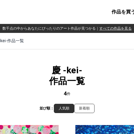
作品を買
数千点の中からあなたにぴったりのアート作品が見つかる
｜
すべての作品を見る
-kei-作品一覧
慶 -kei-
作品一覧
4
件
並び順：
人気順
新着順