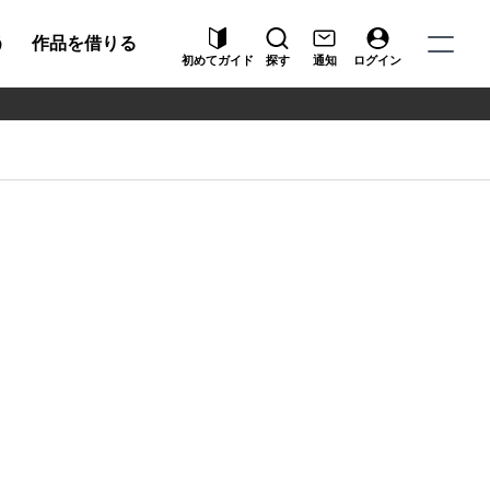
う
作品を借りる
初めてガイド
探す
通知
ログイン