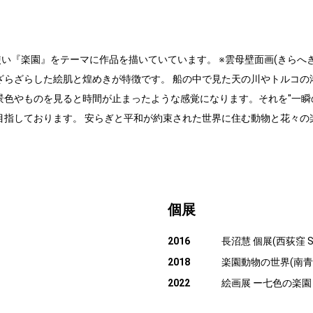
使い『楽園』をテーマに作品を描いていています。 ※雲母壁面画(きらへ
ざらざらした絵肌と煌めきが特徴です。 船の中で見た天の川やトルコの
景色やものを見ると時間が止まったような感覚になります。それを"一瞬
目指しております。 安らぎと平和が約束された世界に住む動物と花々の
個展
2016
長沼慧 個展(西荻窪 SA
2018
楽園動物の世界(南青
2022
絵画展 ー七色の楽園