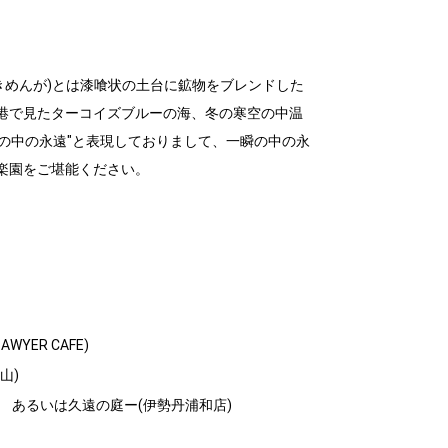
きめんが)とは漆喰状の土台に鉱物をブレンドした
港で見たターコイズブルーの海、冬の寒空の中温
の中の永遠"と表現しておりまして、一瞬の中の永
楽園をご堪能ください。
WYER CAFE)
山)
 あるいは久遠の庭ー(伊勢丹浦和店)