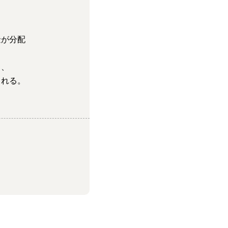
金が分配
り、
まれる。