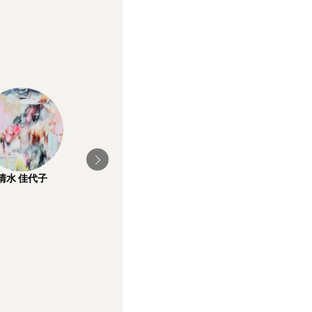
清水 佳代子
藤涼
柳澤弥代恵