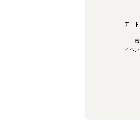
アート
気
イベン