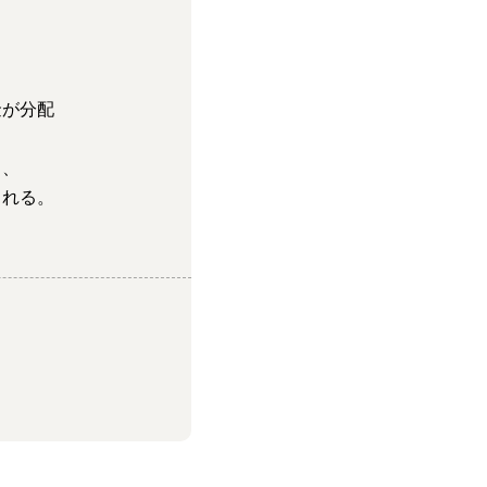
金が分配
り、
まれる。