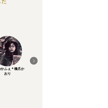
した
&lemon
FlyD
のかふぇ＊橋爪か
おり