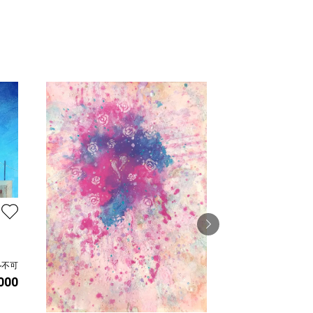
黄金鶸
ル不可
,000
陸野真望
プラン