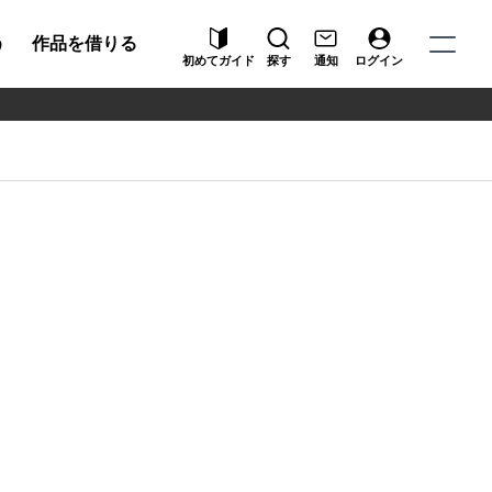
う
作品を借りる
初めてガイド
探す
通知
ログイン