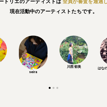
ートリエのアーティストは
全員が審査を通過
現在活動中のアーティストたちです。
川西 郁美
はな
seira