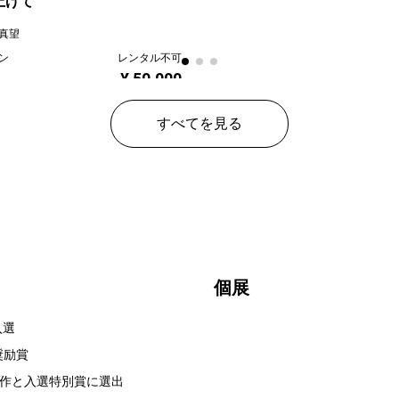
上げて
真望
ン
レンタル不可
¥ 50,000
すべてを見る
個展
入選
奨励賞
作と入選特別賞に選出