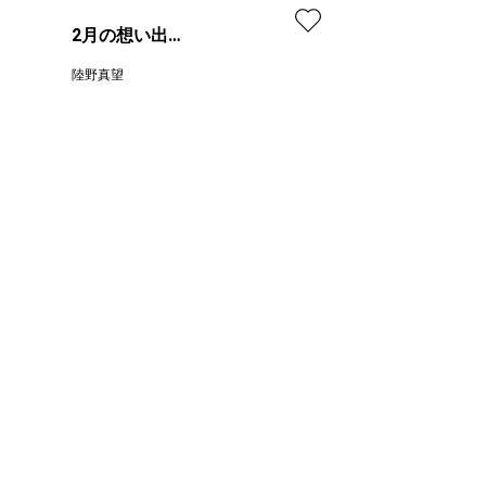
価格
2月の想い出
〈St.Valentine〉
陸野真望
プラン
レンタル不可
¥ 10,000
価格