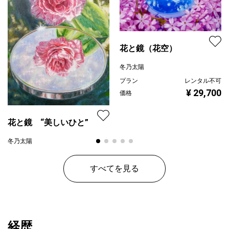
花と鏡（花空）
冬乃太陽
プラン
レンタル不可
¥ 29,700
価格
花と鏡 “美しいひと”
冬乃太陽
プラン
レンタル不可
¥ 61,600
価格
すべてを見る
経歴