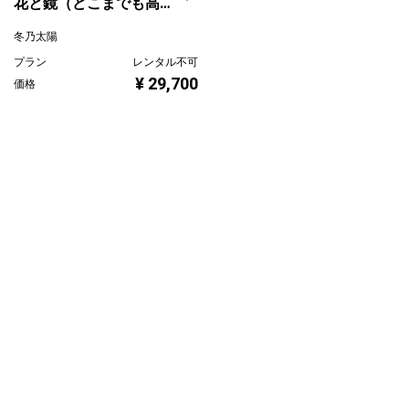
花と鏡（どこまでも高
く）
冬乃太陽
プラン
レンタル不可
¥ 29,700
価格