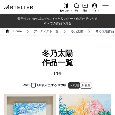
初めてガイド
探す
通知
ログイン
数千点の中からあなたにぴったりのアート作品が見つかる
すべての作品を見る
Home
アーティスト一覧
冬乃太陽
冬乃太陽作品
冬乃太陽
作品一覧
11
件
1列表示にする
人気順
新着順
表示：
並び順：