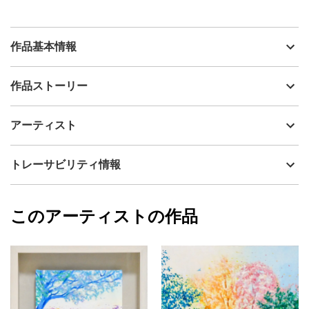
作品基本情報
出品者
冬乃太陽
作品ストーリー
アーティスト
冬乃太陽
カラフルな森の風景画です。実際に見た景色をもとに想像を膨ら
制作年
2024
アーティスト
ませて描いています。自然の中を歩いた時の心健やかで明るくな
流通種別
プライマリー（新品）
れる体験を光と色彩で表現しました。鮮やかな色彩でも目に優し
い配色にこだわっています。絵からポジティブな力を感じていた
技法
アクリル
冬乃太陽
トレーサビリティ情報
だけたら嬉しいです。
サイズ
23.8cm(縦) x 27.8cm(横)
フォローする
額縁の有無
有り
2024/10/02
このアーティストの作品
カラー
青
冬乃太陽
緑
プライマリー
ピンク
ジャンル
風景画
配送目安
二週間以内