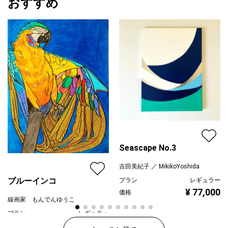
おすすめ
Seascape No.3
吉田美紀子 ／ MikikoYoshida
ブルーインコ
プラン
レギュラー
¥ 77,000
価格
線画家 もんでんゆうこ
プラン
レギュラー
¥ 80,000
価格