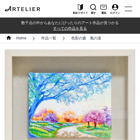
初めてガイド
探す
通知
ログイン
数千点の中からあなたにぴったりのアート作品が見つかる
すべての作品を見る
Home
作品一覧
色彩の森 風の道