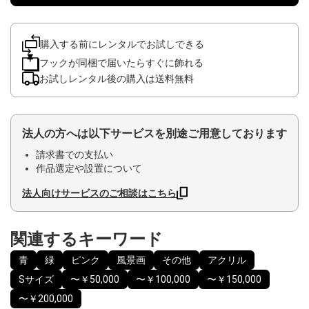
購入する前にレンタルでお試しできる
フックが同梱で届いたらすぐに飾れる
お試しレンタル後の購入は送料無料
法人の方へは以下サービスを別途ご用意しております
請求書での支払い
作品選定や設置について
法人向けサービスのご相談はこちら
関連するキーワード
青
緑
ピンク
風景画
その他
アクリル
Sサイズ
〜￥50,000
〜￥100,000
〜￥150,000
〜￥200,000