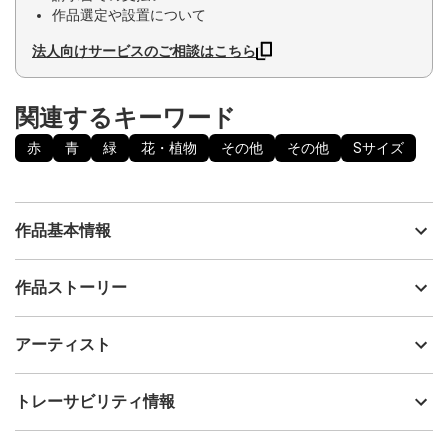
作品選定や設置について
法人向けサービスのご相談はこちら
関連するキーワード
赤
青
緑
花・植物
その他
その他
Sサイズ
作品基本情報
出品者
陸野真望
作品ストーリー
アーティスト
陸野真望
当作品サイズ規格：P4号（220mm×333mm）
制作年
2024
アーティスト
可愛いボケの花弁が映えるように描きました。
流通種別
プライマリー（新品）
パール粉を使用しています。見る角度、光の当たり具合によって
部分的に輝きます。
技法
その他
陸野真望
トレーサビリティ情報
揉み紙技法を取り入れているため、画面全体に皺があります。
サイズ
33.3cm(縦) x 22cm(横)
フォローする
額縁の有無
無し