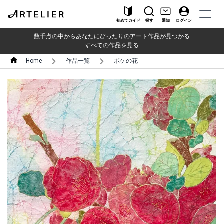
初めてガイド
探す
通知
ログイン
数千点の中からあなたにぴったりのアート作品が見つかる
すべての作品を見る
Home
作品一覧
ボケの花