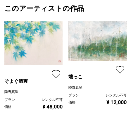
2025/01/28
このアーティストの作品
カラー
赤
陸野真望
青
プライマリー
緑
ジャンル
花・植物
配送目安
二週間以内
端っこ
そよぐ清爽
陸野真望
陸野真望
プラン
レンタル不可
プラン
レンタル不可
¥ 12,000
価格
¥ 48,000
価格