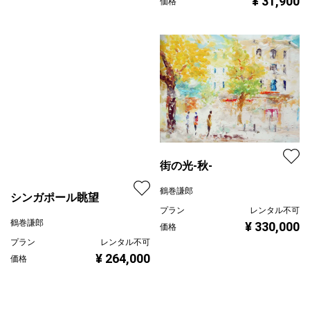
街の光-秋-
鶴巻謙郎
シンガポール眺望
プラン
レンタル不可
鶴巻謙郎
¥ 330,000
価格
プラン
レンタル不可
¥ 264,000
価格