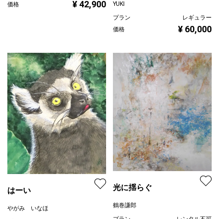
¥ 42,900
YUKI
価格
プラン
レギュラー
¥ 60,000
価格
光に揺らぐ
はーい
鶴巻謙郎
やがみ いなほ