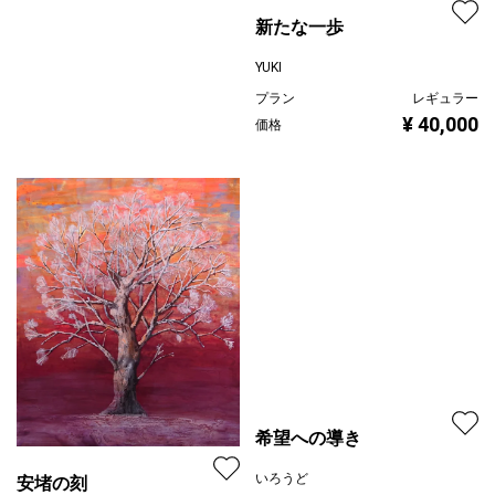
YUKI
プラン
レギュラー
¥ 40,000
価格
希望への導き
いろうど
安堵の刻
プラン
レギュラー
田口恵子
¥ 100,000
価格