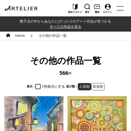
初めてガイド
探す
通知
ログイン
数千点の中からあなたにぴったりのアート作品が見つかる
すべての作品を見る
Home
その他の作品一覧
その他の作品一覧
566
件
1列表示にする
人気順
新着順
表示：
並び順：