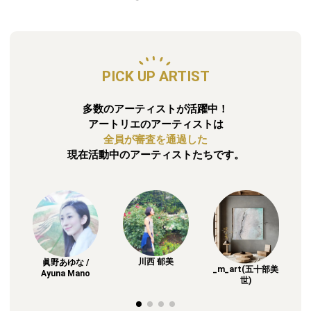
PICK UP ARTIST
多数のアーティストが活躍中！
アートリエのアーティストは
全員が審査を通過した
現在活動中のアーティストたちです。
川西 郁美
眞野あゆな /
_m_art(五十部美
Ayuna Mano
世)