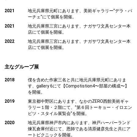
2021
地元兵庫県元町にあります、美術ギャラリー”デラ・パ
ーチェ”にて個展を開催。
2021
地元兵庫県三宮にあります、ナガサワ文具センター本
店にて個展を開催。
2022
地元兵庫県三宮にあります、ナガサワ文具センター本
店にて個展を開催。
主なグループ展
2018
僕を含めた作家三名と共に地元兵庫県元町にありま
す、gallery 6にて【Compotistion4〜部屋の構成〜】
を開催。
2019
東京都中野区にあります、なかのZERO西館美術ギャ
ラリー１階・２階にて、”第６回トーキョー・イロエン
ピツ・スタイル展覧会”を開催。
2020
地元兵庫県神戸市内にあります、神戸ハーバーランド
煉瓦倉庫付近にて、恩師である清原健彦先生と共にア
ートピクニックを開催。