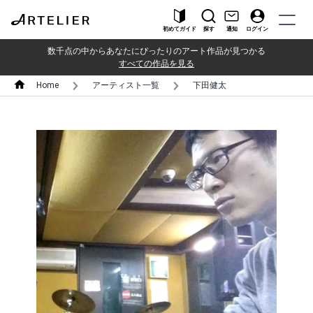
初めてガイド
探す
通知
ログイン
数千点の中からあなたにぴったりのアート作品が見つかる
すべての作品を見る
Home
アーティスト一覧
下田健太