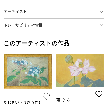
アーティスト
MATOBA MASATAKA
梅雨の晴れ間に空が明るくなり、花や葉が鮮やかに輝きます。
制作年
2005
アーティスト
諸々がきれいに洗い流され、雨上がりの清々しい空気の中で、あ
流通種別
プライマリー（新品）
じさいも生き生きと嬉しそうです。あじさい（夕立）と同じ額
で、自然と調和した作品です。
技法
その他
MATOBA MASATAKA
トレーサビリティ情報
サイズ
35cm(縦) x 47.5cm(横)
フォローする
額縁の有無
有り
2024/02/17
このアーティストの作品
カラー
ホワイト
MATOBA MASATAKA
青
プライマリー
緑
ジャンル
花・植物
配送目安
二週間以内
蓮（い）
あじさい（うきうき）