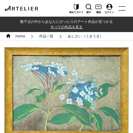
初めてガイド
探す
通知
ログイン
数千点の中からあなたにぴったりのアート作品が見つかる
すべての作品を見る
Home
作品一覧
あじさい（うきうき）