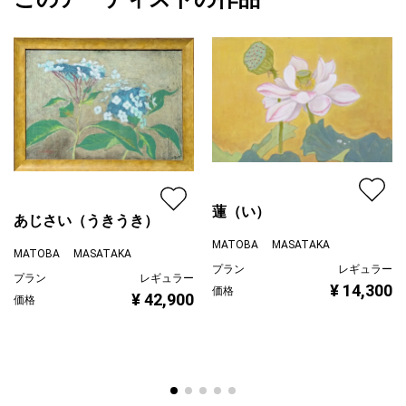
MATOBA MASATAKA
ホワイト
プライマリー
ピンク
ジャンル
花・植物
配送目安
二週間以内
蓮（い）
あじさい（うきうき）
MATOBA MASATAKA
MATOBA MASATAKA
プラン
レギュラー
プラン
レギュラー
¥ 14,300
価格
¥ 42,900
価格