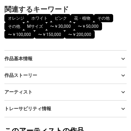
関連するキーワード
オレンジ
ホワイト
ピンク
花・植物
その他
その他
Mサイズ
〜￥30,000
〜￥50,000
〜￥100,000
〜￥150,000
〜￥200,000
作品基本情報
出品者
MATOBA MASATAKA
作品ストーリー
アーティスト
MATOBA MASATAKA
昔、吉野の蔵王堂の境内には老桜の枝垂れ桜がありスケッチをし
制作年
2024
アーティスト
ました。その絵を元に描きました。今は、その老桜はみられませ
流通種別
プライマリー（新品）
ん。
技法
その他
MATOBA MASATAKA
トレーサビリティ情報
サイズ
50cm(縦) x 25cm(横)
フォローする
額縁の有無
無し
2024/10/26
このアーティストの作品
カラー
オレンジ