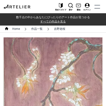
初めてガイド
探す
通知
ログイン
数千点の中からあなたにぴったりのアート作品が見つかる
すべての作品を見る
Home
作品一覧
吉野老桜