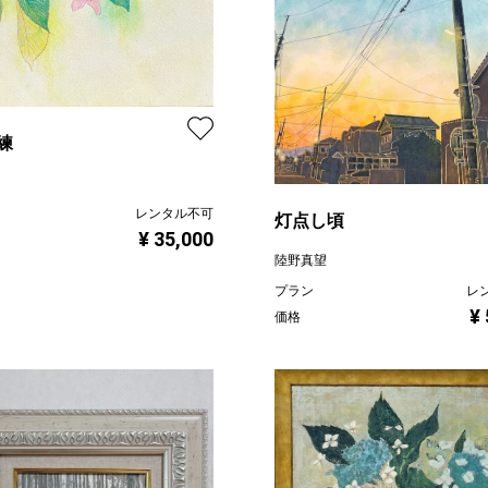
練
レンタル不可
灯点し頃
¥ 35,000
陸野真望
プラン
レ
¥
価格