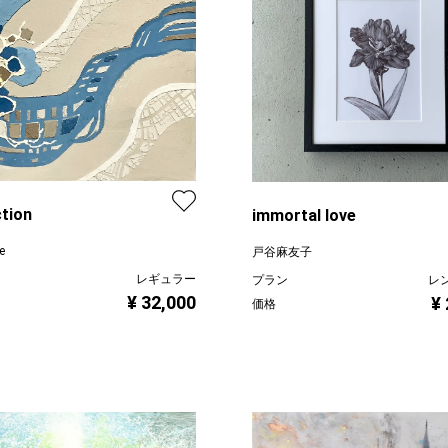
ction
immortal love
e
戸谷麻友子
レギュラー
プラン
レ
¥ 32,000
¥
価格