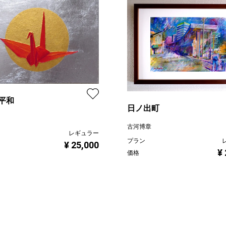
平和
日ノ出町
古河博章
レギュラー
プラン
¥ 25,000
¥
価格