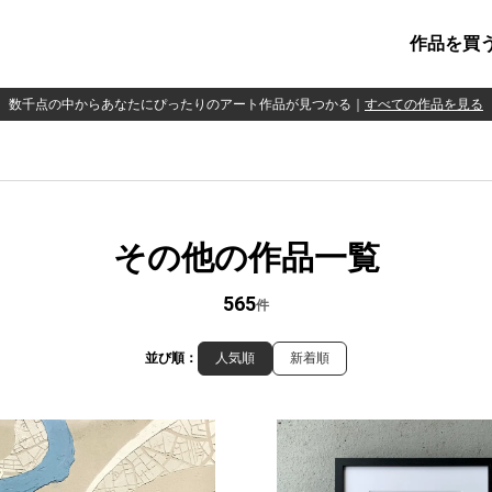
作品を買
数千点の中からあなたにぴったりのアート作品が見つかる
｜
すべての作品を見る
その他の作品一覧
565
件
並び順：
人気順
新着順