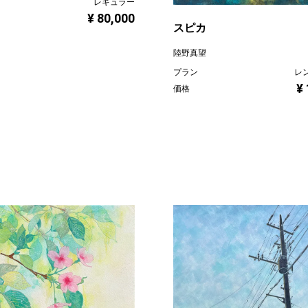
レギュラー
¥ 80,000
スピカ
陸野真望
プラン
レ
¥
価格