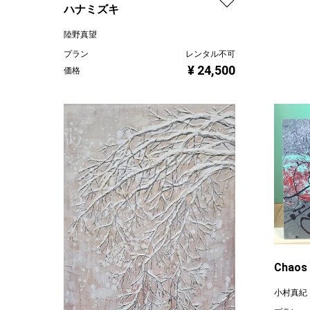
ハナミズキ
陸野真望
プラン
レンタル不可
¥ 24,500
価格
Chaos
小村真紀