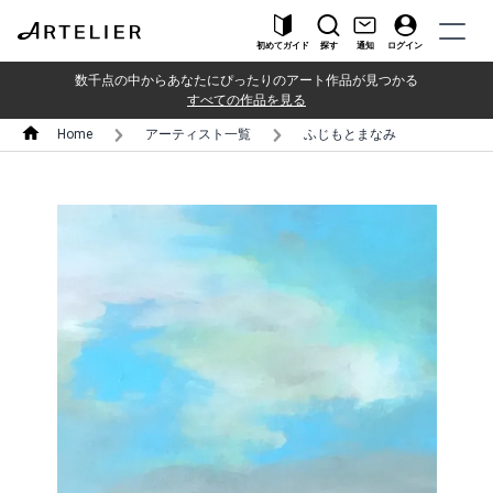
初めてガイド
探す
通知
ログイン
数千点の中からあなたにぴったりのアート作品が見つかる
すべての作品を見る
Home
アーティスト一覧
ふじもとまなみ