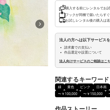
購入する前にレンタルでお
フックが同梱で届いたらすぐ
お試しレンタル後の購入は送
法人の方へは以下サービス
請求書での支払い
作品選定や設置について
法人向けサービスのご相談はこ
関連するキーワード
緑
黄色
ピンク
日本画
〜￥100,000
〜￥150,000
作品ストーリー