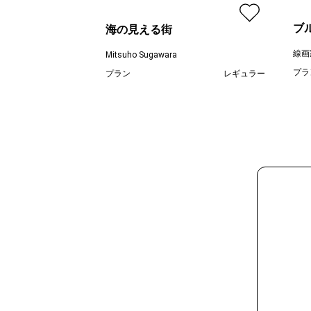
ブ
海の見える街
線画
Mitsuho Sugawara
プラ
プラン
レギュラー
¥ 55,000
価格
価格