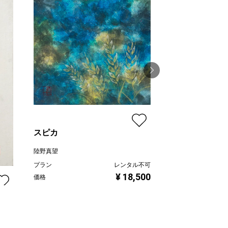
葉桜未練
陸野真望
スピカ
プラン
価格
陸野真望
プラン
レンタル不可
¥ 18,500
価格
ル不可