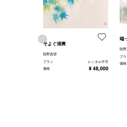
端
そよぐ清爽
陸野
陸野真望
プラ
プラン
レンタル不可
価格
¥ 48,000
価格