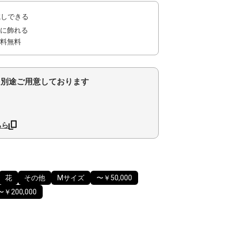
試しできる
に飾れる
料無料
を別途ご用意しております
ちら
花
その他
Mサイズ
〜￥50,000
〜￥200,000