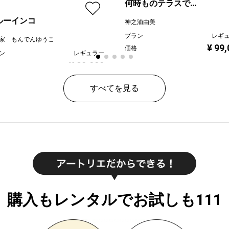
何時ものテラスで...
ルーインコ
神之浦由美
プラン
レギ
家 もんでんゆうこ
¥ 99
価格
ン
レギュラー
¥ 80,000
すべてを見る
購入もレンタルでお試しも111