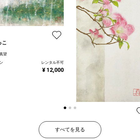
っこ
真望
ン
レンタル不可
¥ 12,000
ハナミズキ
すべてを見る
陸野真望
プラン
レンタ