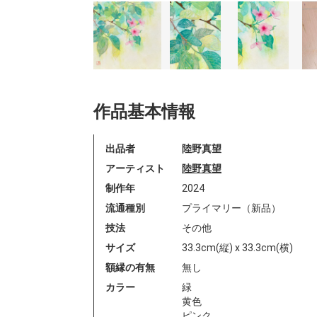
作品基本情報
出品者
陸野真望
アーティスト
陸野真望
制作年
2024
流通種別
プライマリー（新品）
技法
その他
サイズ
33.3cm(縦) x 33.3cm(横)
額縁の有無
無し
カラー
緑
黄色
ピンク