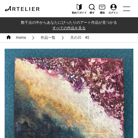
初めてガイド
探す
通知
ログイン
数千点の中からあなたにぴったりのアート作品が見つかる
すべての作品を見る
Home
作品一覧
天の川 #2