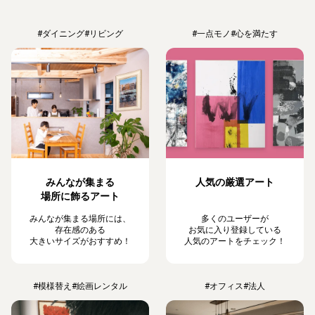
#ダイニング
#リビング
#一点モノ
#心を満たす
みんなが集まる
人気の厳選アート
場所に飾るアート
みんなが集まる場所には、
多くのユーザーが
存在感のある
お気に入り登録している
大きいサイズがおすすめ！
人気のアートをチェック！
#模様替え
#絵画レンタル
#オフィス
#法人