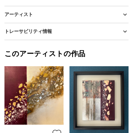
アーティスト
YUKI
硫化させた銀箔に、細かく光る銀箔をのせて無限に広がる星空を
制作年
2024
アーティスト
表現しました。夜空はたくさんの青、紫、雲母を重ねて、夜空の
流通種別
プライマリー（新品）
深い色をつくりました。
銀箔は、朝の太陽の光、夕日の光、夜の照明の光など、光の種類
技法
その他
YUKI
トレーサビリティ情報
や角度によっても表情がかわります。
サイズ
18cm(縦) x 18cm(横)
フォローする
額縁の有無
無し
2025/09/04
このアーティストの作品
カラー
その他カラー
YUKI
青
プライマリー
紫
ジャンル
抽象画
配送目安
二週間以内