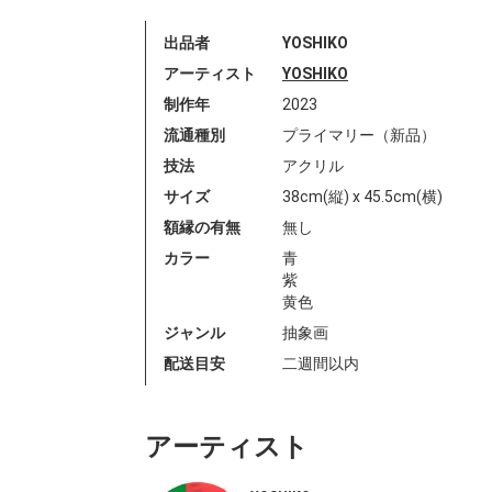
出品者
YOSHIKO
アーティスト
YOSHIKO
制作年
2023
流通種別
プライマリー（新品）
技法
アクリル
サイズ
38cm(縦) x 45.5cm(横)
額縁の有無
無し
カラー
青
紫
黄色
ジャンル
抽象画
配送目安
二週間以内
アーティスト