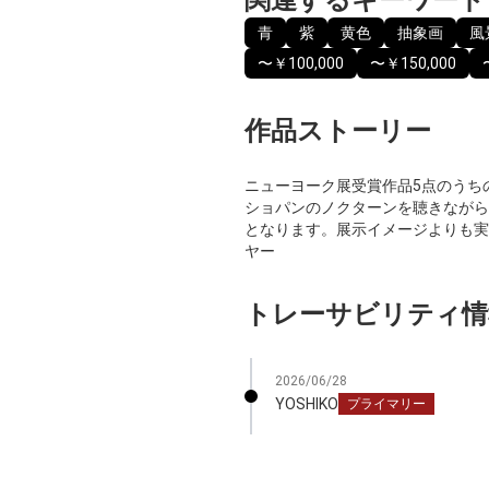
青
紫
黄色
抽象画
風
〜￥100,000
〜￥150,000
作品ストーリー
ニューヨーク展受賞作品5点のうち
ショパンのノクターンを聴きながら
となります。展示イメージよりも実
ヤー
トレーサビリティ情
2026/06/28
YOSHIKO
プライマリー