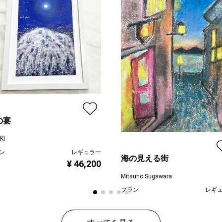
の宴
KI
ン
レギュラー
海の見える街
¥ 46,200
Mitsuho Sugawara
プラン
レギ
¥ 55
価格