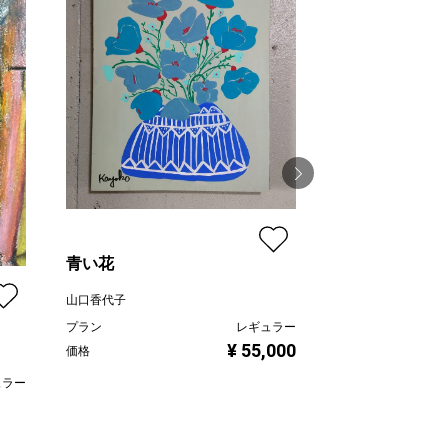
昭
青い花
小林功二
山口香代子
プラン
プラン
レギュラー
価格
¥ 55,000
価格
ュラー
,000