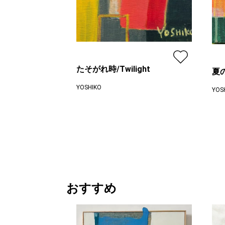
たそがれ時/Twilight
夏の
YOSHIKO
YOS
プラン
レギュラー
プラ
¥ 15,000
価格
価格
おすすめ