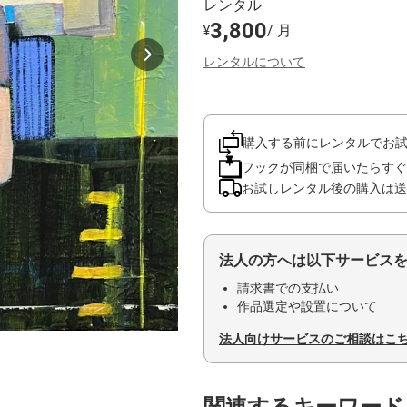
レンタル
3,800
/ 月
¥
レンタルについて
購入する前にレンタルでお
フックが同梱で届いたらすぐ
お試しレンタル後の購入は送
法人の方へは以下サービス
請求書での支払い
作品選定や設置について
法人向けサービスのご相談はこ
関連するキーワード