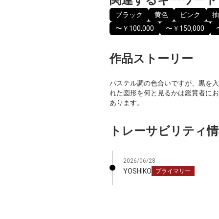
ブラック
黄色
ピンク
抽
〜￥100,000
〜￥150,000
作品ストーリー
パステル調の色合いですが、黒を入
れた図形を何と見るかは鑑賞者にお
あります。
トレーサビリティ情
2026/06/28
YOSHIKO
プライマリー