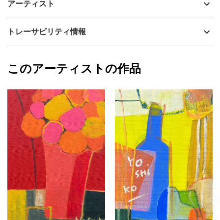
アーティスト
る。その時の印象を描きました。展示イメージより実物は少し横
流通種別
プライマリー（新品）
幅があります。
技法
アクリル
YOSHIKO
トレーサビリティ情報
サイズ
41cm(縦) x 31.8cm(横)
フォローする
額縁の有無
無し
2026/06/28
このアーティストの作品
カラー
赤
YOSHIKO
青
プライマリー
ピンク
ジャンル
抽象画
配送目安
二週間以内