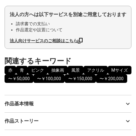
法人の方へは以下サービスを別途ご用意しております
請求書での支払い
作品選定や設置について
法人向けサービスのご相談はこちら
関連するキーワード
赤
青
ピンク
抽象画
風景
アクリル
Mサイズ
〜￥50,000
〜￥100,000
〜￥150,000
〜￥200,000
作品基本情報
出品者
YOSHIKO
作品ストーリー
アーティスト
YOSHIKO
他国を訪問すると、自分の国にはない色・形 ・匂いなどに遭遇す
制作年
2025