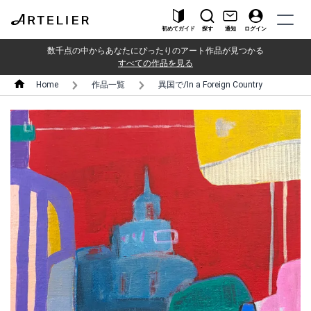
初めてガイド
探す
通知
ログイン
数千点の中からあなたにぴったりのアート作品が見つかる
すべての作品を見る
Home
作品一覧
異国で/In a Foreign Country