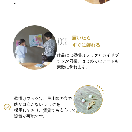
し！
届いたら
すぐに飾れる
作品には壁掛けフックとガイドブ
ックが同梱。はじめてのアートも
素敵に飾れます。
壁掛けフックは、最小限の穴で
跡が目立たない
フックを
採用しており、賃貸でも安心して
設置が可能です。