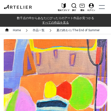
初めてガイド
探す
通知
ログイン
数千点の中からあなたにぴったりのアート作品が見つかる
すべての作品を見る
Home
作品一覧
夏の終わり/The End of Summer