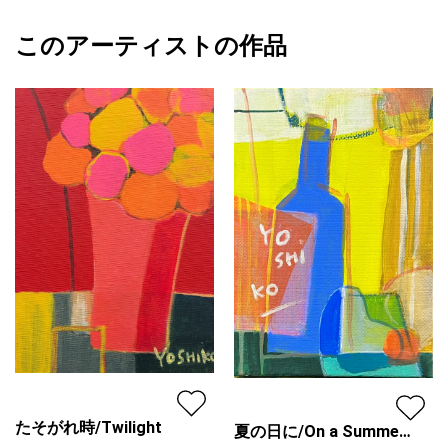
フォローする
額縁の有無
無し
2026/06/28
このアーティストの作品
カラー
オレンジ
YOSHIKO
カラフル
プライマリー
ジャンル
抽象画
配送目安
二週間以内
たそがれ時/Twilight
夏の日に/On a Summer