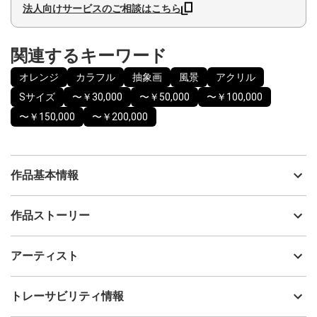
法人向けサービスのご相談はこちら
関連するキーワード
オレンジ
カラフル
抽象画
風景
アクリル
Sサイズ
〜￥30,000
〜￥50,000
〜￥100,000
〜￥150,000
〜￥200,000
作品基本情報
出品者
YOSHIKO
作品ストーリー
アーティスト
YOSHIKO
夏から秋と季節が移り変わっていく色合いを表現しました。
制作年
2025
アーティスト
流通種別
プライマリー（新品）
技法
アクリル
YOSHIKO
トレーサビリティ情報
サイズ
22.7cm(縦) x 22.7cm(横)