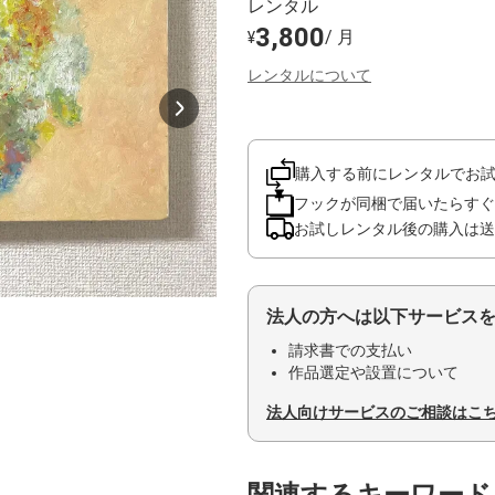
レンタル
3,800
/ 月
¥
レンタルについて
購入する前にレンタルでお
フックが同梱で届いたらすぐ
お試しレンタル後の購入は送
法人の方へは以下サービス
請求書での支払い
作品選定や設置について
法人向けサービスのご相談はこ
関連するキーワード