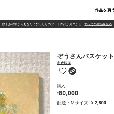
作品を買
数千点の中からあなたにぴったりのアート作品が見つかる
｜
すべての作品を見る
ぞうさんバスケッ
名倉聡美
購入
80,000
¥
配送：Mサイズ
2,800
¥