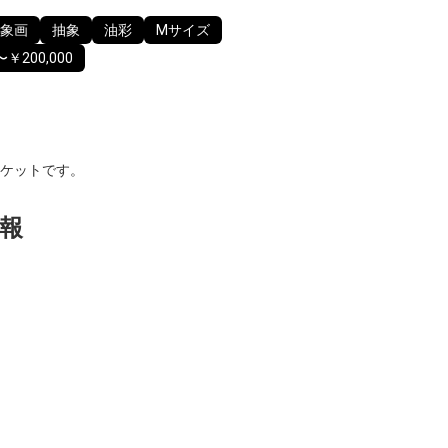
象画
抽象
油彩
Mサイズ
〜￥200,000
ケットです。
報