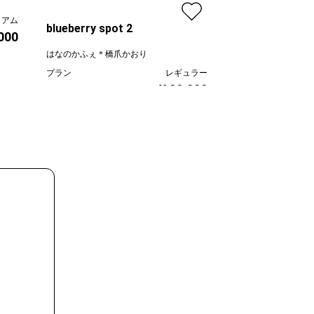
線画家 もんでんゆ
ミアム
プラン
blueberry spot 2
000
価格
はなのかふぇ＊橋爪かおり
プラン
レギュラー
¥ 30,000
価格