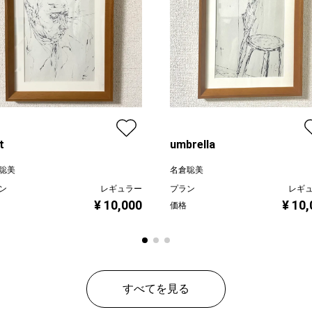
t
umbrella
聡美
名倉聡美
ン
レギュラー
プラン
レギ
¥ 10,000
¥ 10
価格
すべてを見る