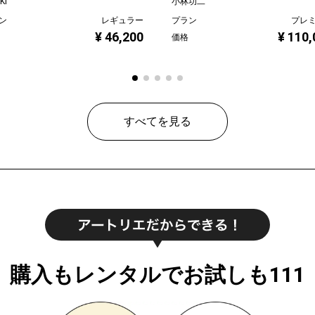
KI
小林功二
ン
レギュラー
プラン
プレ
¥ 46,200
¥ 110,
価格
すべてを見る
購入もレンタルでお試しも111