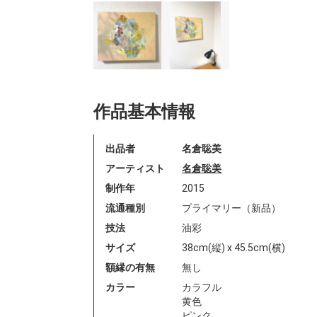
作品基本情報
出品者
名倉聡美
アーティスト
名倉聡美
制作年
2015
流通種別
プライマリー（新品）
技法
油彩
サイズ
38cm(縦) x 45.5cm(横)
額縁の有無
無し
カラー
カラフル
黄色
ピンク