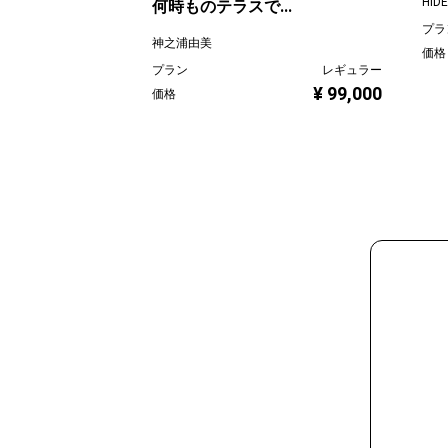
HIDE
何時ものテラスで...
プラ
神之浦由美
価格
プラン
レギュラー
¥ 99,000
価格