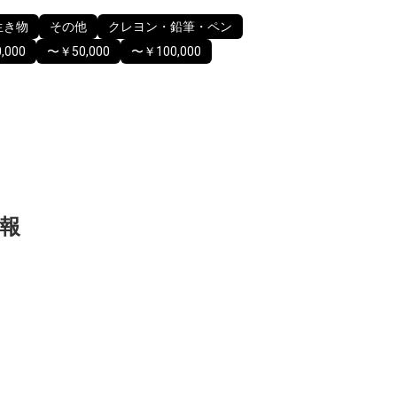
生き物
その他
クレヨン・鉛筆・ペン
,000
〜￥50,000
〜￥100,000
報