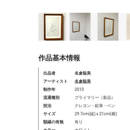
作品基本情報
出品者
名倉聡美
アーティスト
名倉聡美
制作年
2010
流通種別
プライマリー（新品）
技法
クレヨン・鉛筆・ペン
サイズ
29.7cm(縦) x 21cm(横)
額縁の有無
有り
カラー
ホワイト