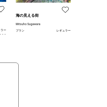
望月寛子
プラン
海の見える街
価格
Mitsuho Sugawara
ュラー
プラン
レギュラー
,000
¥ 55,000
価格