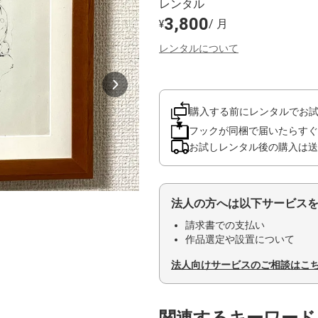
レンタル
3,800
/ 月
¥
レンタルについて
購入する前にレンタルでお
フックが同梱で届いたらすぐ
お試しレンタル後の購入は送
法人の方へは以下サービス
請求書での支払い
作品選定や設置について
法人向けサービスのご相談はこ
関連するキーワード