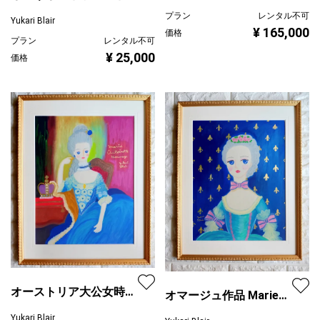
猫さん
プラン
レンタル不可
Yukari Blair
¥ 165,000
価格
プラン
レンタル不可
¥ 25,000
価格
オーストリア大公女時代
オマージュ作品 Marie
のマリーアントワネッ
Antoinette age 7
Yukari Blair