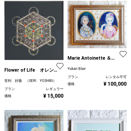
Marie Antoinette ＆
Count Fersen
Yukari Blair
Flower of Life オレン
ジCube
プラン
レンタル不可
世利 好薇 （SERI YOSHIBI）
¥ 100,000
価格
プラン
レギュラー
¥ 15,000
価格