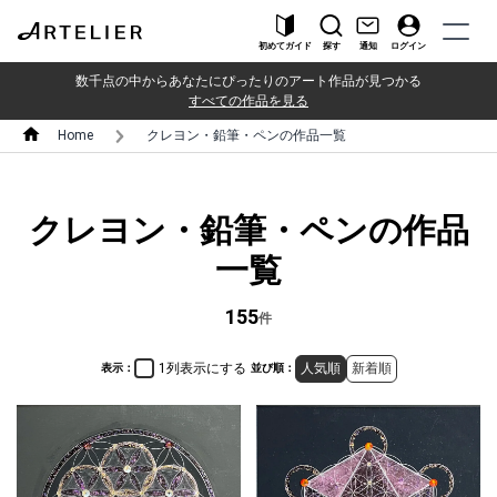
初めてガイド
探す
通知
ログイン
数千点の中からあなたにぴったりのアート作品が見つかる
すべての作品を見る
Home
クレヨン・鉛筆・ペンの作品一覧
クレヨン・鉛筆・ペンの作品
一覧
155
件
1列表示にする
人気順
新着順
表示：
並び順：