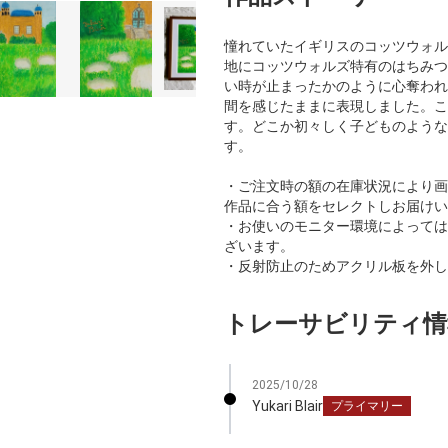
憧れていたイギリスのコッツウォル
地にコッツウォルズ特有のはちみつ
い時が止まったかのように心奪われ
間を感じたままに表現しました。こ
す。どこか初々しく子どものような
す。
・ご注文時の額の在庫状況により画
作品に合う額をセレクトしお届けいた
・お使いのモニター環境によっては
ざいます。
・反射防止のためアクリル板を外し
トレーサビリティ情
2025/10/28
Yukari Blair
プライマリー