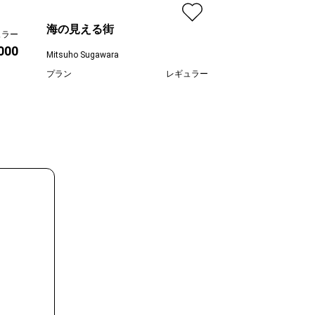
小村真紀
プラン
海の見える街
ュラー
価格
,000
Mitsuho Sugawara
プラン
レギュラー
¥ 55,000
価格