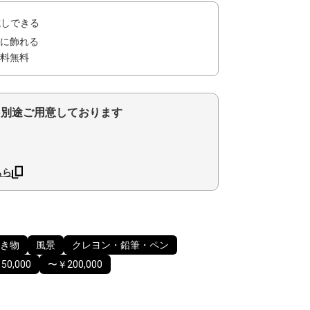
試しできる
に飾れる
料無料
を別途ご用意しております
ちら
き物
風景
クレヨン・鉛筆・ペン
50,000
〜￥200,000