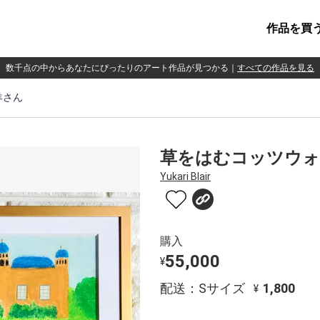
作品を買
数千点の中からあなたにぴったりのアート作品が見つかる
｜
すべての作品を見る
羊さん
草をはむコッツウォ
Yukari Blair
購入
55,000
¥
配送：Sサイズ
1,800
¥