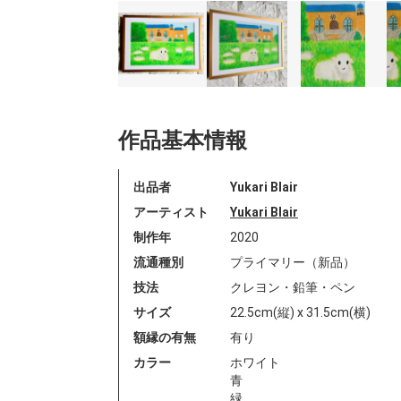
作品基本情報
出品者
Yukari Blair
アーティスト
Yukari Blair
制作年
2020
流通種別
プライマリー（新品）
技法
クレヨン・鉛筆・ペン
サイズ
22.5cm(縦) x 31.5cm(横)
額縁の有無
有り
カラー
ホワイト
青
緑