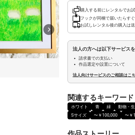
購入する前にレンタルでお
フックが同梱で届いたらすぐ
お試しレンタル後の購入は送
法人の方へは以下サービス
請求書での支払い
作品選定や設置について
法人向けサービスのご相談はこ
関連するキーワード
ホワイト
青
緑
動物・生
Sサイズ
〜￥100,000
〜￥1
作品ストーリー