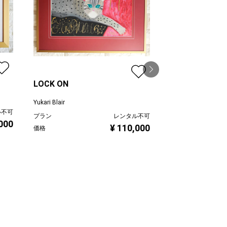
LOCK ON
Yukari Blair
淡い記憶 002F
ル不可
garden
プラン
レンタル不可
,000
Yukari Blair
¥ 110,000
価格
プラン
価格