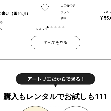
山口香代子
プラン
レギ
よ来い（雪どけⅠ）
¥ 55
価格
治
ン
レギュラー
¥ 80,000
すべてを見る
購入もレンタルでお試しも111