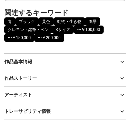
関連するキーワード
青
ブラック
黄色
動物・生き物
風景
クレヨン・鉛筆・ペン
Sサイズ
〜￥100,000
〜￥150,000
〜￥200,000
作品基本情報
出品者
Yukari Blair
作品ストーリー
アーティスト
Yukari Blair
数年前、初冬の小樽を訪れた夜。とても寒い日でしたが初めての
制作年
2020
アーティスト
北の大地にワクワクして小樽の街をお散歩しました。運河沿いで
流通種別
プライマリー（新品）
は街灯の灯りが水面に揺れとても静かで幻想的で美しい夜でし
た。歩いていたらふと小さな動物がぴょんぴょんと寄り添い一緒
技法
クレヨン・鉛筆・ペン
Yukari Blair
トレーサビリティ情報
に歩いてくれているかのような温かい幻想的なイメージが浮かび
サイズ
31.5cm(縦) x 22.5cm(横)
ました。その後北海道滞在中に訪れた先で見かけたきつねの剥製
フォローする
がその記憶と結びつきこの作品が出来上がりました。
額縁の有無
有り
2025/10/29
冷たさの中にある温もり。