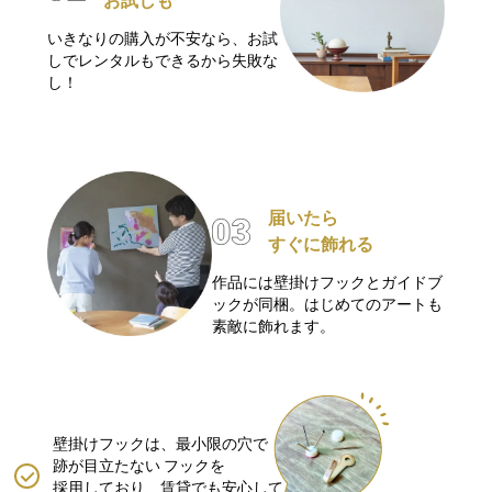
お試しも
いきなりの購入が不安なら、お試
しでレンタルもできるから失敗な
し！
届いたら
すぐに飾れる
作品には壁掛けフックとガイドブ
ックが同梱。はじめてのアートも
素敵に飾れます。
壁掛けフックは、最小限の穴で
跡が目立たない
フックを
採用しており、賃貸でも安心して