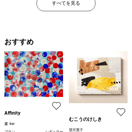
すべてを見る
おすすめ
Affinity
むこうのけしき
慶 -kei-
望月寛子
プラン
レギュラー