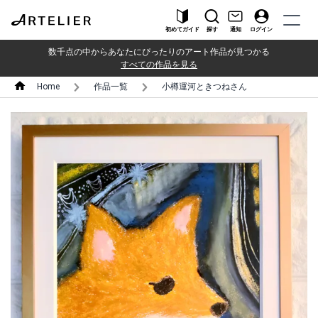
初めてガイド
探す
通知
ログイン
数千点の中からあなたにぴったりのアート作品が見つかる
すべての作品を見る
Home
作品一覧
小樽運河ときつねさん