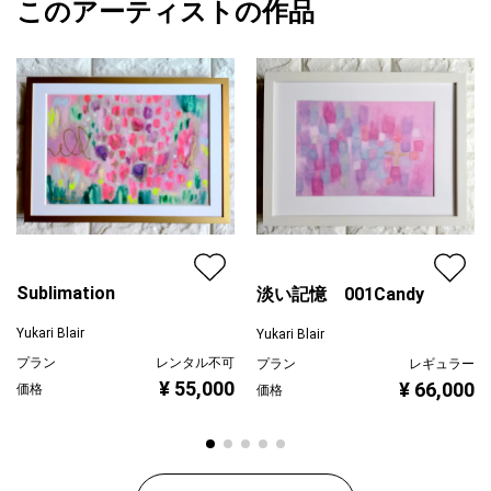
このアーティストの作品
カラー
青
Yukari Blair
静寂の中にある生命の気配。
ブラック
プライマリー
そんな小樽運河での幻想的な夜を描いた作品です。
黄色
こちらの作品はアート活動比較的初期の頃の作品です。どこか
ジャンル
動物・生き物
初々しい感性を好まれる方に特にオススメしたい1枚です。
配送目安
二週間以内
・ご注文時の額の在庫状況により画像と違う額になる場合がござ
います。その場合も作品に合う額をセレクトしお届けいたしま
す。(原画サイズはB5です)
・お使いのモニター環境によっては画像と実際のお色味に多少の
違いがある場合がございます。
・反射防止のためアクリル板を外して撮影しております。
Sublimation
淡い記憶 001Candy
Yukari Blair
Yukari Blair
プラン
レンタル不可
プラン
レギュラー
¥ 55,000
¥ 66,000
価格
価格