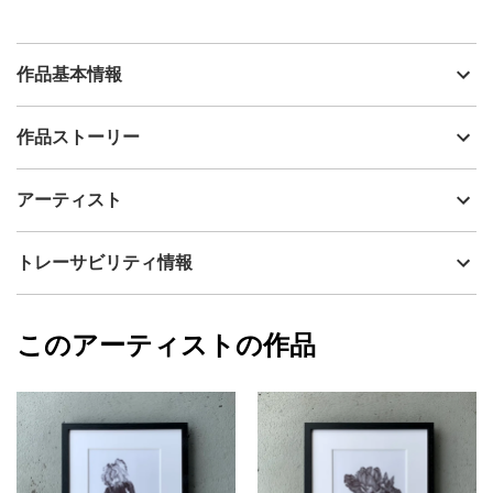
作品基本情報
出品者
戸谷麻友子
作品ストーリー
アーティスト
戸谷麻友子
花束のような絵を
制作年
2025
アーティスト
流通種別
プライマリー（新品）
描いたのは
ポピーと水仙
技法
クレヨン・鉛筆・ペン
戸谷麻友子
トレーサビリティ情報
サイズ
30.2cm(縦) x 39.3cm(横)
気持ちが安らぐ ほころぶ
フォローする
花束にはそんな力がある気がします
額縁の有無
有り
2025/10/12
このアーティストの作品
カラー
ホワイト
戸谷麻友子
癒しと香りを感じられるような
ブラック
プライマリー
そんな一枚になると嬉しいです
ジャンル
花・植物
使用画材：ボールペン、画用紙
額装：木製フレーム・黒塗り
配送目安
二週間以内
マットの色：白