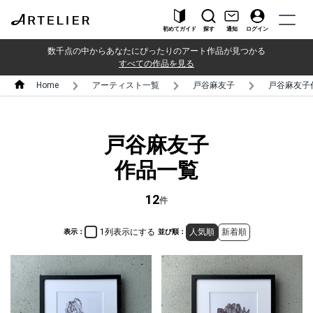
初めてガイド
探す
通知
ログイン
数千点の中からあなたにぴったりのアート作品が見つかる
すべての作品を見る
Home
アーティスト一覧
戸谷麻友子
戸谷麻友子
戸谷麻友子
作品一覧
12
件
1列表示にする
人気順
新着順
表示：
並び順：