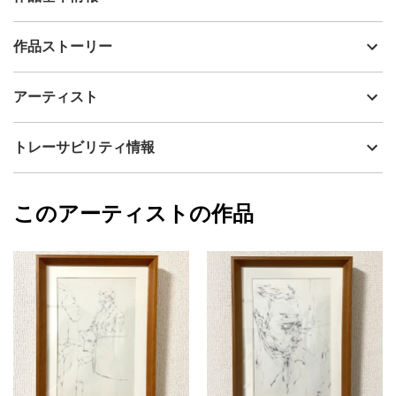
出品者
名倉聡美
作品ストーリー
アーティスト
名倉聡美
積み重なったグラスタスを描きました。
制作年
2010
アーティスト
流通種別
プライマリー（新品）
技法
クレヨン・鉛筆・ペン
名倉聡美
トレーサビリティ情報
サイズ
29.7cm(縦) x 21cm(横)
フォローする
額縁の有無
有り
2026/07/01
このアーティストの作品
カラー
ホワイト
名倉聡美
ブラック
プライマリー
ジャンル
その他ジャンル
配送目安
二週間以内