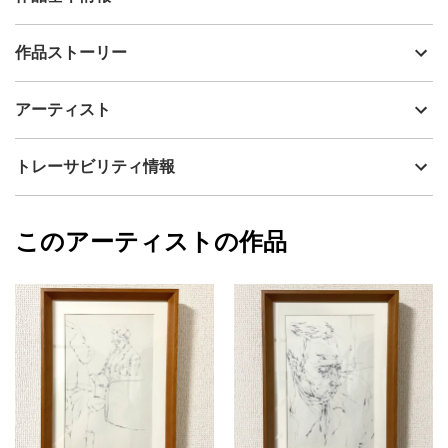
出品者
名倉聡美
作品ストーリー
アーティスト
名倉聡美
エレガントなマダムを描きました。
制作年
2010
アーティスト
流通種別
プライマリー（新品）
技法
クレヨン・鉛筆・ペン
名倉聡美
トレーサビリティ情報
サイズ
29.7cm(縦) x 21cm(横)
フォローする
額縁の有無
有り
2026/07/02
このアーティストの作品
カラー
ホワイト
名倉聡美
ブラック
プライマリー
ジャンル
人物画
配送目安
二週間以内