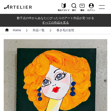
初めてガイド
探す
通知
ログイン
数千点の中からあなたにぴったりのアート作品が見つかる
すべての作品を見る
Home
作品一覧
巻き毛の女性