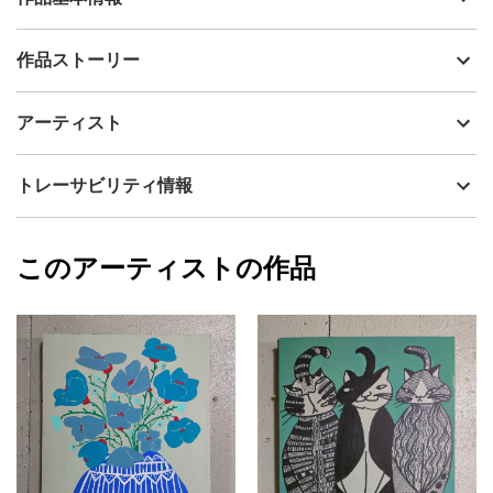
出品者
山口香代子
作品ストーリー
アーティスト
山口香代子
オレンジ（髪）とブルー（アクセサリー)が絶妙なバランスで配置
制作年
2026
アーティスト
された絵です。
流通種別
プライマリー（新品）
一目で惹きつけられる力強さがあります。
背景のダークグリーンが全体を引き締め、主役の女性の透明感を
技法
アクリル
山口香代子
トレーサビリティ情報
より印象付けた良い絵が描けたと思ってます。
サイズ
41cm(縦) x 31.8cm(横)
フォローする
自由な感覚でお楽しみいただければ嬉しいです。
額縁の有無
無し
2026/05/15
表面は味わいのある質感で、部分的に艶感があり、光の加減によ
このアーティストの作品
カラー
ホワイト
山口香代子
って見え
緑
プライマリー
方が楽しめます。
黄色
画面環境によっては、若干色味が異なる可能性がございますがご
ジャンル
人物画
了承くださいませ。
直射日光があたらない場所に飾ることをおすすめします。
配送目安
二週間以内