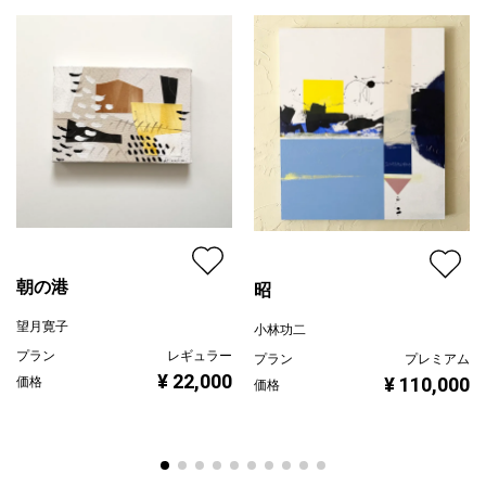
朝の港
昭
望月寛子
小林功二
プラン
レギュラー
プラン
プレミアム
¥ 22,000
¥ 110,000
価格
価格