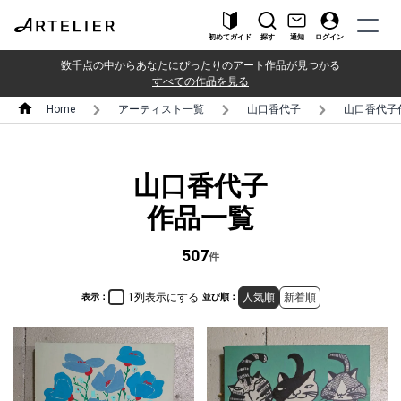
初めてガイド
探す
通知
ログイン
数千点の中からあなたにぴったりのアート作品が見つかる
すべての作品を見る
Home
アーティスト一覧
山口香代子
山口香代子
山口香代子
作品一覧
507
件
1列表示にする
人気順
新着順
表示：
並び順：