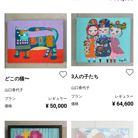
3人の子たち
どこの猫〜
山口香代子
山口香代子
プラン
レギュラー
プラン
レギュラー
¥ 64,600
価格
¥ 50,000
価格