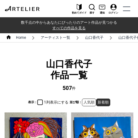
初めてガイド
探す
通知
ログイン
数千点の中からあなたにぴったりのアート作品が見つかる
すべての作品を見る
Home
アーティスト一覧
山口香代子
山口香代子
山口香代子
作品一覧
507
件
1列表示にする
人気順
新着順
表示：
並び順：