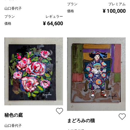
プラン
プレミアム
山口香代子
¥ 100,000
価格
プラン
レギュラー
¥ 64,600
価格
秘色の庭
まどろみの猫
山口香代子