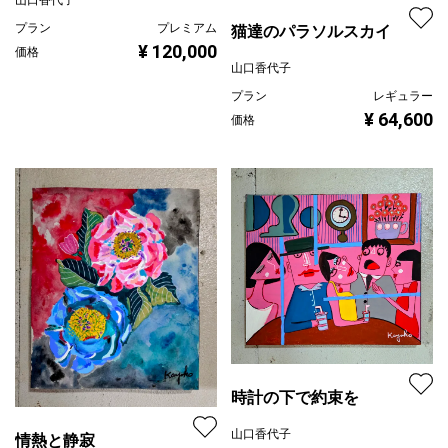
山口香代子
プラン
プレミアム
猫達のパラソルスカイ
¥ 120,000
価格
山口香代子
プラン
レギュラー
¥ 64,600
価格
時計の下で約束を
山口香代子
情熱と静寂