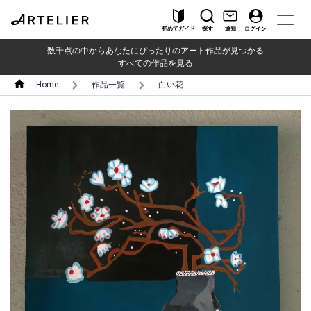
初めてガイド
探す
通知
ログイン
数千点の中からあなたにぴったりのアート作品が見つかる
すべての作品を見る
Home
作品一覧
白い花