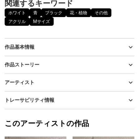
関連するキーワード
ホワイト
青
ブラック
花・植物
その他
アクリル
Mサイズ
作品基本情報
出品者
山口香代子
作品ストーリー
アーティスト
山口香代子
制作年
2024
アーティスト
自由な感覚でお楽しみいただければ嬉しいです。
流通種別
プライマリー（新品）
表面は味わいのある質感で、部分的に艶感があり、光の加減によ
って見え方が楽しめます。
技法
アクリル
山口香代子
トレーサビリティ情報
画面環境によっては、若干色味が異なる可能性がございますがご
サイズ
45.5cm(縦) x 38cm(横)
了承くださいませ。
フォローする
直射日光があたらない場所に飾ることをおすすめします。
額縁の有無
無し
2024/07/20
このアーティストの作品
カラー
ホワイト
山口香代子
青
プライマリー
ブラック