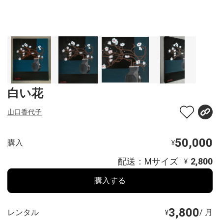
白い花
山口香代子
50,000
購入
¥
配送：Mサイズ
2,800
¥
購入する
3,800
レンタル
/ 月
¥