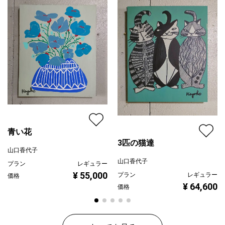
ジャンル
花・植物
配送目安
二週間以内
青い花
3匹の猫達
山口香代子
山口香代子
プラン
レギュラー
¥ 55,000
プラン
レギュラー
価格
¥ 64,600
価格