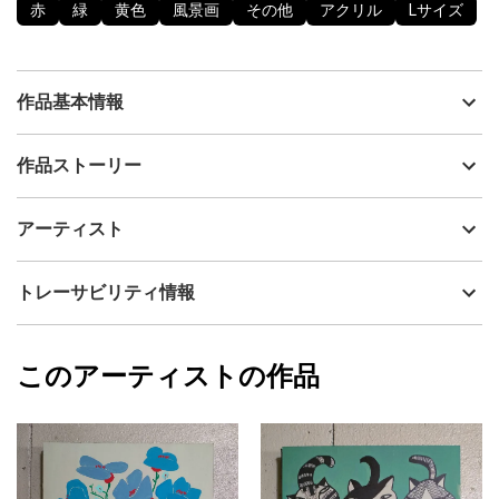
赤
緑
黄色
風景画
その他
アクリル
Lサイズ
作品基本情報
出品者
山口香代子
作品ストーリー
アーティスト
山口香代子
異国にて恋人たちが幸せな時間を過ごしてます。
制作年
2022
アーティスト
流通種別
プライマリー（新品）
表面は味わいのある質感で、部分的に艶感があり、光の加減によ
って見え方が楽しめます。
技法
アクリル
山口香代子
トレーサビリティ情報
画面環境によっては、若干色味が異なる可能性がございますがご
サイズ
72.7cm(縦) x 60.6cm(横)
了承くださいませ。
フォローする
直射日光があたらない場所に飾ることをおすすめします。
額縁の有無
無し
2023/09/29
このアーティストの作品
カラー
赤
山口香代子
緑
プライマリー
黄色
ジャンル
風景画
配送目安
二週間以内