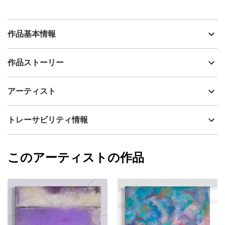
作品基本情報
出品者
Mamiko Okubo
作品ストーリー
アーティスト
Mamiko Okubo
梅雨前の湿度を含んだ風と深く沈むような夜明け前の夢を見た朝
制作年
2026
アーティスト
に
流通種別
プライマリー（新品）
まだまどろみの余韻が残る、穏やかな時間の流れを表現していま
す。
技法
ミクストメディア
Mamiko Okubo
トレーサビリティ情報
サイズ
18cm(縦) x 18cm(横)
フォローする
額縁の有無
無し
2026/05/14
このアーティストの作品
カラー
青
Mamiko Okubo
グレー
プライマリー
ピンク
ジャンル
抽象画
配送目安
二週間以内