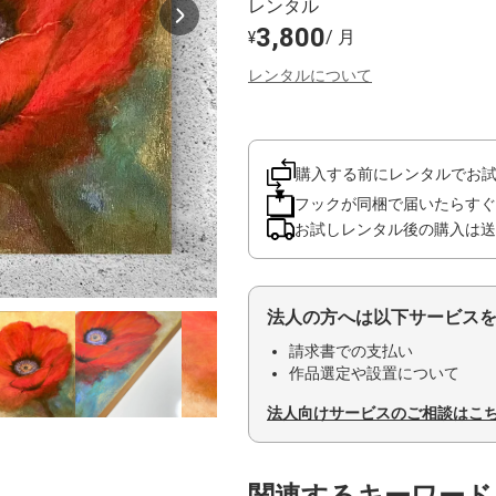
レンタル
3,800
/ 月
¥
レンタルについて
購入する前にレンタルでお
フックが同梱で届いたらすぐ
お試しレンタル後の購入は送
法人の方へは以下サービス
請求書での支払い
作品選定や設置について
法人向けサービスのご相談はこ
関連するキーワード