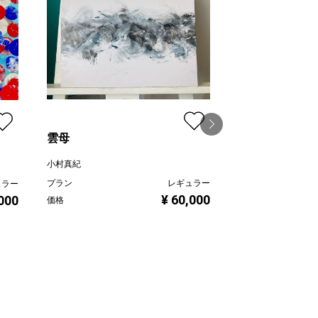
雲母
小村真紀
むこうのけしき
プラン
レギュラー
ュラー
¥ 60,000
,000
望月寛子
価格
プラン
価格