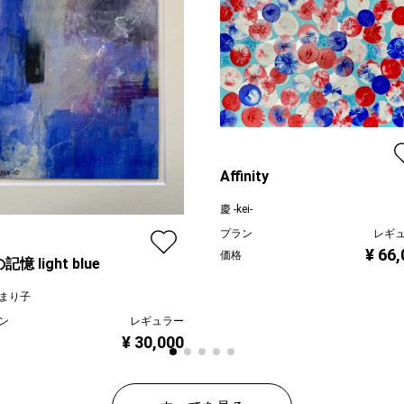
Affinity
慶 -kei-
プラン
レギ
¥ 66
価格
記憶 light blue
まり子
ン
レギュラー
¥ 30,000