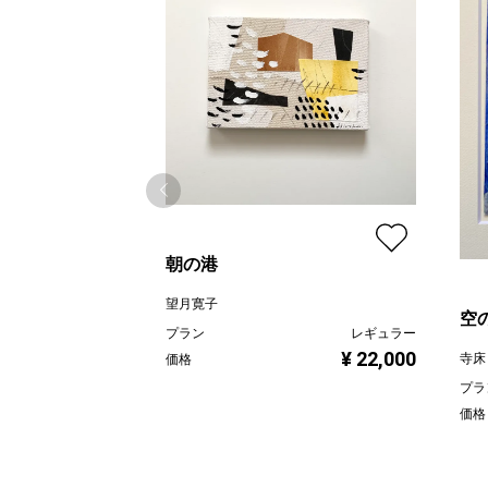
朝の港
望月寛子
空の
プラン
レギュラー
¥ 22,000
寺床
価格
プラ
価格