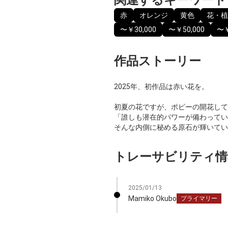
赤
オレンジ
黄色
花・植
〜￥30,000
〜￥50,000
〜￥
作品ストーリー
2025年、初作品は赤い花を。
初夏の花ですが、ポピーの開花して
「誰しも潜在的パワーが備わってい
そんな内側に秘める原石が輝いてい
トレーサビリティ情
2025/01/13
Mamiko Okubo
プライマリー