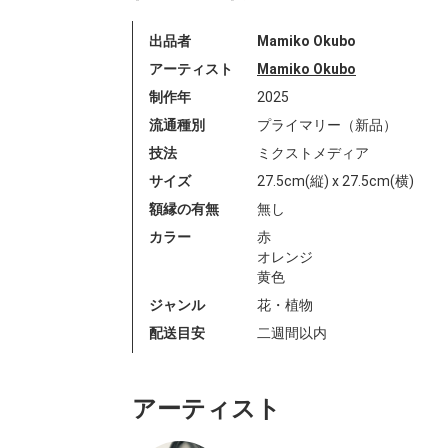
出品者
Mamiko Okubo
アーティスト
Mamiko Okubo
制作年
2025
流通種別
プライマリー（新品）
技法
ミクストメディア
サイズ
27.5cm(縦) x 27.5cm(横)
額縁の有無
無し
カラー
赤
オレンジ
黄色
ジャンル
花・植物
配送目安
二週間以内
アーティスト