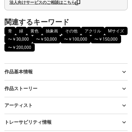
法人向けサービスのご相談はこちら
関連するキーワード
青
緑
黄色
抽象画
その他
アクリル
Mサイズ
〜￥30,000
〜￥50,000
〜￥100,000
〜￥150,000
〜￥200,000
作品基本情報
出品者
Mamiko Okubo
作品ストーリー
アーティスト
Mamiko Okubo
清々しい青空と新緑
制作年
2024
アーティスト
木陰では5月の爽やかな風が心地良い
流通種別
プライマリー（新品）
心が躍る初夏の陽気を描きました。
技法
アクリル
Mamiko Okubo
トレーサビリティ情報
Mixed media on canvas
サイズ
38cm(縦) x 45.5cm(横)
フォローする