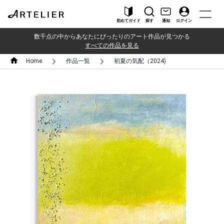
初めてガイド
探す
通知
ログイン
数千点の中からあなたにぴったりのアート作品が見つかる
すべての作品を見る
Home
作品一覧
初夏の気配（2024)