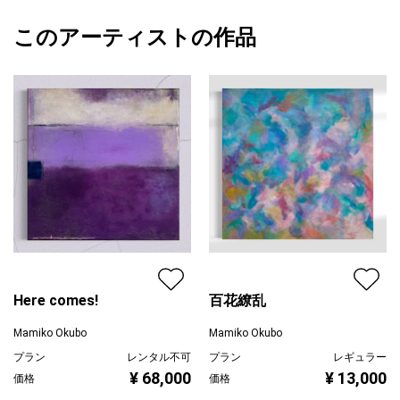
額縁の有無
無し
2024/05/07
このアーティストの作品
カラー
青
Mamiko Okubo
緑
プライマリー
黄色
ジャンル
抽象画
配送目安
一週間以内
Here comes!
百花繚乱
Mamiko Okubo
Mamiko Okubo
プラン
レンタル不可
プラン
レギュラー
¥ 68,000
¥ 13,000
価格
価格