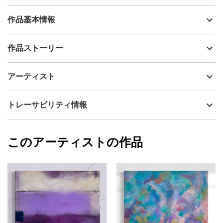
作品基本情報
出品者
Mamiko Okubo
作品ストーリー
アーティスト
Mamiko Okubo
冬季オリンピックからインスパイアされた作品です。
制作年
2026
アーティスト
流通種別
プライマリー（新品）
輝く白銀の世界に、澄んだブルーと静寂の黒
様々なレイヤーを重ねて
技法
アクリル
Mamiko Okubo
トレーサビリティ情報
アスリートが静かにフローへ入っていくような
サイズ
72.7cm(縦) x 50cm(横)
内的な瞬間を描いています。
フォローする
額縁の有無
無し
2026/01/22
恐れや力みなどの抵抗のない
このアーティストの作品
カラー
ホワイト
Mamiko Okubo
流れに身を委ねたときに現れてくる
青
プライマリー
深くて静かな集中領域
ブラック
ジャンル
抽象画
縦に整ったエネルギーの流れと
澄んだ静けさを爽やかな色彩でシンプルに仕上げました。
配送目安
二週間以内