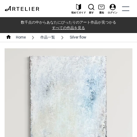
初めてガイド
探す
通知
ログイン
数千点の中からあなたにぴったりのアート作品が見つかる
すべての作品を見る
Home
作品一覧
Silver flow