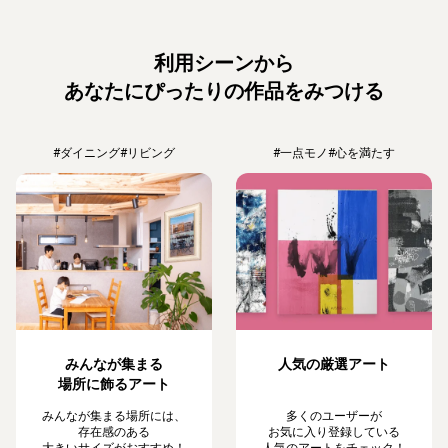
利用シーンから
あなたにぴったりの作品をみつける
#ダイニング
#リビング
#一点モノ
#心を満たす
みんなが集まる
人気の厳選アート
場所に飾るアート
みんなが集まる場所には、
多くのユーザーが
存在感のある
お気に入り登録している
大きいサイズがおすすめ！
人気のアートをチェック！