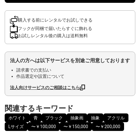
購入する前にレンタルでお試しできる
フックが同梱で届いたらすぐに飾れる
お試しレンタル後の購入は送料無料
法人の方へは以下サービスを別途ご用意しております
請求書での支払い
作品選定や設置について
法人向けサービスのご相談はこちら
関連するキーワード
ホワイト
青
ブラック
抽象画
抽象
アクリル
Lサイズ
〜￥100,000
〜￥150,000
〜￥200,000