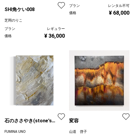
プラン
レンタル不可
SHI角ケい008
¥ 68,000
価格
芝岡のりこ
プラン
レギュラー
¥ 36,000
価格
石のささやき(stone's
変容
whisper)
FUMINA UNO
山道 啓子