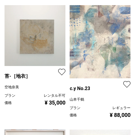
苔-［地衣］
空地奈美
c.y No.23
プラン
レンタル不可
山本千鶴
¥ 35,000
価格
プラン
レギュラー
¥ 88,000
価格