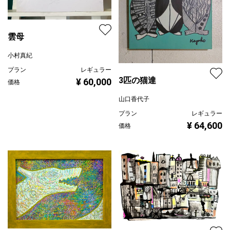
雲母
小村真紀
プラン
レギュラー
3匹の猫達
¥ 60,000
価格
山口香代子
プラン
レギュラー
¥ 64,600
価格